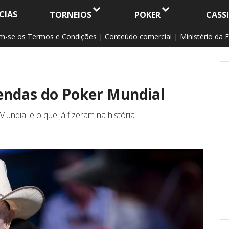
CIAS
TORNEIOS
POKER
CASS
am-se os Termos e Condições | Conteúdo comercial | Ministério da F
endas do Poker Mundial
undial e o que já fizeram na história.