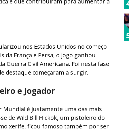
tica e que contribuíram para aumentar a
larizou nos Estados Unidos no começo
is da França e Persa, o jogo ganhou
da Guerra Civil Americana. Foi nesta fase
e destaque começaram a surgir.
leiro e Jogador
r Mundial é justamente uma das mais
se de Wild Bill Hickok, um pistoleiro do
mo xerife, ficou famoso também por ser