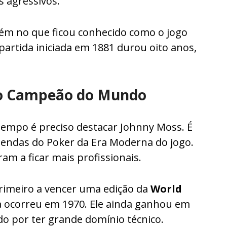
s agressivos.
ém no que ficou conhecido como o jogo
 partida iniciada em 1881 durou oito anos,
ro Campeão do Mundo
empo é preciso destacar Johnny Moss. É
lendas do Poker da Era Moderna do jogo.
am a ficar mais profissionais.
rimeiro a vencer uma edição da
World
a ocorreu em 1970. Ele ainda ganhou em
do por ter grande domínio técnico.