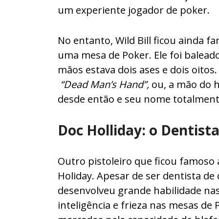
um experiente jogador de poker.
No entanto, Wild Bill ficou ainda 
uma mesa de Poker. Ele foi balead
mãos estava dois ases e dois oitos
“Dead Man’s Hand”,
ou, a mão do 
desde então e seu nome totalment
Doc Holliday: o Dentista
Outro pistoleiro que ficou famoso 
Holiday. Apesar de ser dentista de
desenvolveu grande habilidade nas 
inteligência e frieza nas mesas de