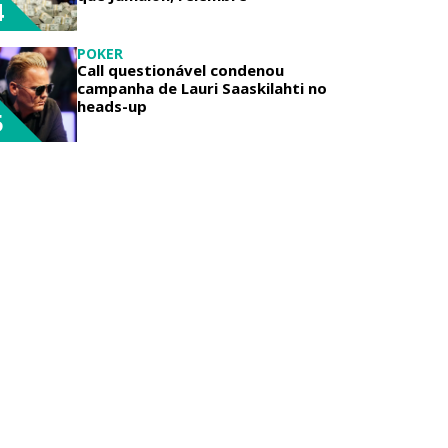
4
POKER
Call questionável condenou
campanha de Lauri Saaskilahti no
heads-up
5