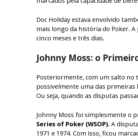
marcados pela capacidade de blefe
Doc Holiday estava envolvido tamb
mais longo da história do Poker. A
cinco meses e três dias.
Johnny Moss: o Primei
Posteriormente, com um salto no t
possivelmente uma das primeiras 
Ou seja, quando as disputas passar
Johnny Moss foi simplesmente o p
Series of Poker (WSOP).
A disput
1971 e 1974. Com isso, ficou marca