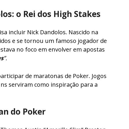
os: o Rei dos High Stakes
sa incluir Nick Dandolos. Nascido na
nidos e se tornou um famoso jogador de
e estava no foco em envolver em apostas
es
”.
rticipar de maratonas de Poker. Jogos
ns serviram como inspiração para a
an do Poker