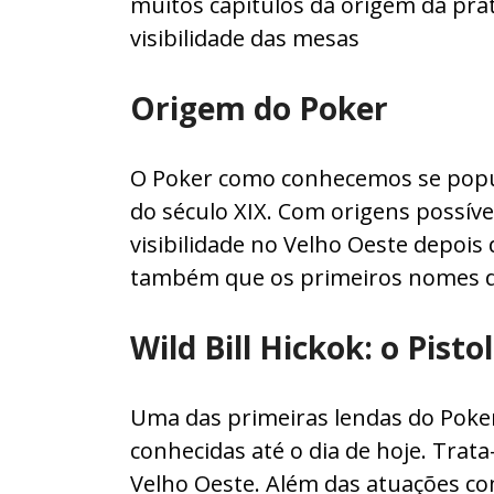
muitos capítulos da origem da prá
visibilidade das mesas
Origem do Poker
O Poker como conhecemos se popu
do século XIX. Com origens possíve
visibilidade no Velho Oeste depois 
também que os primeiros nomes d
Wild Bill Hickok: o Pisto
Uma das primeiras lendas do Poke
conhecidas até o dia de hoje. Trata-
Velho Oeste. Além das atuações co