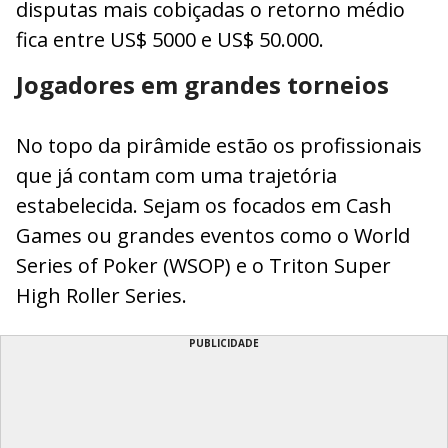
disputas mais cobiçadas o retorno médio
fica entre US$ 5000 e US$ 50.000.
Jogadores em grandes torneios
No topo da pirâmide estão os profissionais
que já contam com uma trajetória
estabelecida. Sejam os focados em Cash
Games ou grandes eventos como o World
Series of Poker (WSOP) e o Triton Super
High Roller Series.
PUBLICIDADE