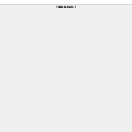
PUBLICIDADE