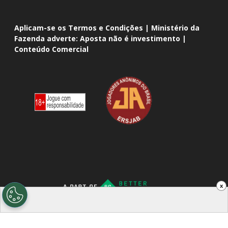
Aplicam-se os Termos e Condições | Ministério da
Fazenda adverte: Aposta não é investimento |
Conteúdo Comercial
x