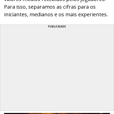
Para isso, separamos as cifras para os
iniciantes, medianos e os mais experientes.
PUBLICIDADE