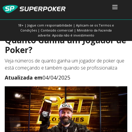
18+ | Jogue com responsabilidade | Aplicam-se os Termos e
Condições | Conteúdo comercial | Ministério da Fazenda
adverte: Aposta não é investimento
Quanto Ganha um Jogador de
Poker?
Veja números de quanto ganha um jogador de poker que
está começando e também quando se profissionaliza
Atualizada em
04/04/2025