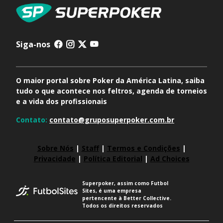
Siga-nos
O maior portal sobre Poker da América Latina, saiba
tudo o que acontece nos feltros, agenda de torneios
e a vida dos profissionais
Contato:
contato@gruposuperpoker.com.br
Sobre Nós
|
Staff
|
Termos e Condições
|
Privacidade
|
Política Editorial
|
Ad Choices
Superpoker, assim como Futbol
Sites, é uma empresa
pertencente à Better Collective.
Todos os direitos reservados