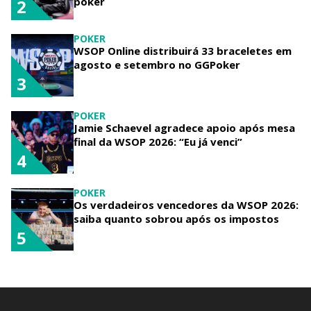
poker
2
POKER
WSOP Online distribuirá 33 braceletes em
agosto e setembro no GGPoker
3
POKER
Jamie Schaevel agradece apoio após mesa
final da WSOP 2026: “Eu já venci”
4
POKER
Os verdadeiros vencedores da WSOP 2026:
saiba quanto sobrou após os impostos
5