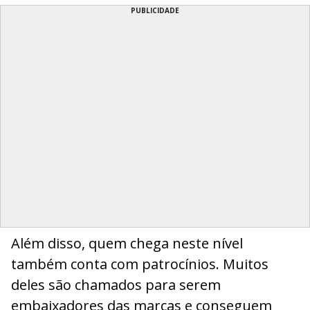
PUBLICIDADE
Além disso, quem chega neste nível
também conta com patrocínios. Muitos
deles são chamados para serem
embaixadores das marcas e conseguem