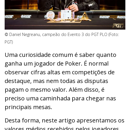
©
Daniel Negreanu, campeão do Evento 3 do PGT PLO (Foto:
PGT)
Uma curiosidade comum é saber quanto
ganha um jogador de Poker. É normal
observar cifras altas em competições de
destaque, mas nem todas as disputas
pagam o mesmo valor. Além disso, é
preciso uma caminhada para chegar nas
principais mesas.
Desta forma, neste artigo apresentamos os
valores médios recebidos pelos jogadores.