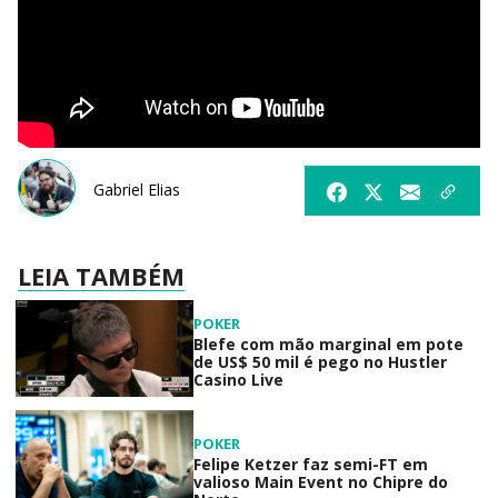
Gabriel Elias
LEIA TAMBÉM
POKER
Blefe com mão marginal em pote
de US$ 50 mil é pego no Hustler
Casino Live
POKER
Felipe Ketzer faz semi-FT em
valioso Main Event no Chipre do