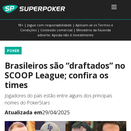
18+ | Jogue com responsabilidade | Aplicam-se os Termos e
Condições | Conteúdo comercial | Ministério da Fazenda
adverte: Aposta não é investimento
POKER
Brasileiros são “draftados” no
SCOOP League; confira os
times
Jogadores do país estão entre alguns dos principais
nomes do PokerStars
Atualizada em
29/04/2025