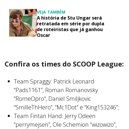
VEJA TAMBÉM
A história de Stu Ungar será
retratada em série por dupla
de roteiristas que já ganhou
Oscar
Confira os times do SCOOP League:
Team Spraggy: Patrick Leonard
“Pads1161”, Roman Romanovsky
“RomeOpro”, Daniel Smiljkovic
“SmilleThHero”, “Mc1Dot” e “King153246”;
Team Fintan Hand: Jerry Odeen
“perrymejsen”, Ole Schemion “wizowizo”,