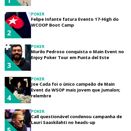
1
POKER
Felipe Infante fatura Evento 17-High do
WCOOP Boot Camp
2
POKER
Murilo Pedroso conquista o Main Event no
Enjoy Poker Tour em Punta del Este
3
POKER
Joe Cada foi o único campeão de Main
Event da WSOP mais jovem que Jumalon;
relembre
4
POKER
Call questionável condenou campanha de
Lauri Saaskilahti no heads-up
5