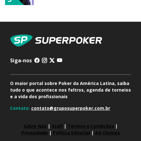
Siga-nos
O maior portal sobre Poker da América Latina, saiba
tudo o que acontece nos feltros, agenda de torneios
e a vida dos profissionais
Contato:
contato@gruposuperpoker.com.br
Sobre Nós
|
Staff
|
Termos e Condições
|
Privacidade
|
Política Editorial
|
Ad Choices