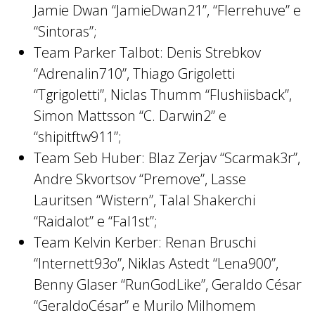
Jamie Dwan “JamieDwan21”, “Flerrehuve” e
“Sintoras”;
Team Parker Talbot: Denis Strebkov
“Adrenalin710”, Thiago Grigoletti
“Tgrigoletti”, Niclas Thumm “Flushiisback”,
Simon Mattsson “C. Darwin2” e
“shipitftw911”;
Team Seb Huber: Blaz Zerjav “Scarmak3r”,
Andre Skvortsov “Premove”, Lasse
Lauritsen “Wistern”, Talal Shakerchi
“Raidalot” e “Fal1st”;
Team Kelvin Kerber: Renan Bruschi
“Internett93o”, Niklas Astedt “Lena900”,
Benny Glaser “RunGodLike”, Geraldo César
“GeraldoCésar” e Murilo Milhomem