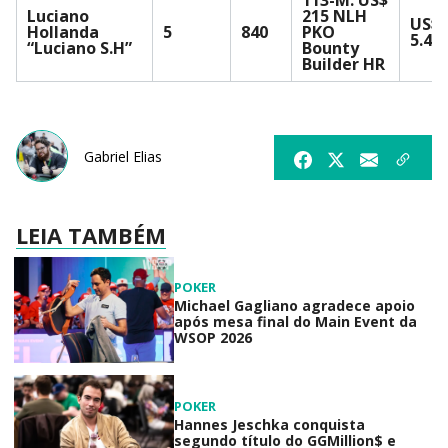
Luciano
215 NLH
US$
Hollanda
5
840
PKO
5.40
“Luciano S.H”
Bounty
Builder HR
Gabriel Elias
LEIA TAMBÉM
POKER
Michael Gagliano agradece apoio
após mesa final do Main Event da
WSOP 2026
POKER
Hannes Jeschka conquista
segundo título do GGMillion$ e