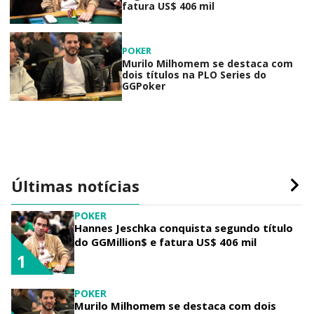
fatura US$ 406 mil
POKER
Murilo Milhomem se destaca com
dois títulos na PLO Series do
GGPoker
Últimas notícias
POKER
Hannes Jeschka conquista segundo título
do GGMillion$ e fatura US$ 406 mil
1
POKER
Murilo Milhomem se destaca com dois