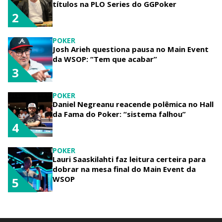
títulos na PLO Series do GGPoker
2
POKER
Josh Arieh questiona pausa no Main Event
da WSOP: “Tem que acabar”
3
POKER
Daniel Negreanu reacende polêmica no Hall
da Fama do Poker: “sistema falhou”
4
POKER
Lauri Saaskilahti faz leitura certeira para
dobrar na mesa final do Main Event da
WSOP
5