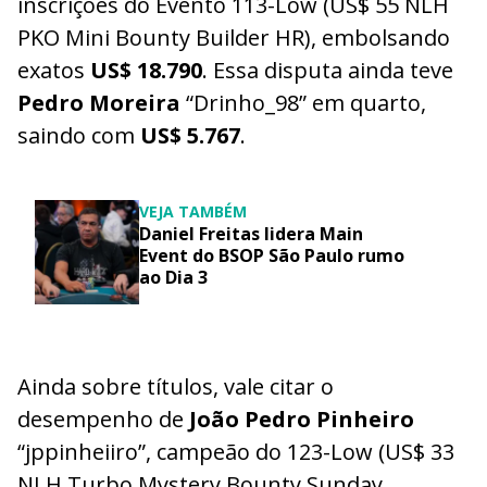
inscrições do Evento 113-Low (US$ 55 NLH
PKO Mini Bounty Builder HR), embolsando
exatos
US$ 18.790
. Essa disputa ainda teve
Pedro Moreira
“Drinho_98” em quarto,
saindo com
US$ 5.767
.
VEJA TAMBÉM
Daniel Freitas lidera Main
Event do BSOP São Paulo rumo
ao Dia 3
Ainda sobre títulos, vale citar o
desempenho de
João Pedro Pinheiro
“jppinheiiro”, campeão do 123-Low (US$ 33
NLH Turbo Mystery Bounty Sunday