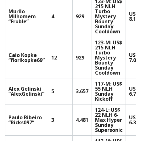
123-M: US$
215 NLH
Murilo
Turbo
US$
Milhomem
4
929
Mystery
8.10
“Fruble”
Bounty
Sunday
Cooldown
123-M: US$
215 NLH
Turbo
Caio Kopke
US$
12
929
Mystery
“fiorikopke69”
7.06
Bounty
Sunday
Cooldown
117-M: US$
Alex Gelinski
55 NLH
US$
5
3.657
“AlexGelinski”
Sunday
6.75
Kickoff
124-L: US$
22 NLH 6-
Paulo Ribeiro
US$
3
4.481
Max Hyper
“Ricks097”
6.31
Sunday
Supersonic
113-M: US$