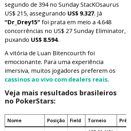
segundo de 394 no Sunday StacKOsaurus
US$ 215, assegurando
US$ 9.327
. Já
“Dr_Drey15”
foi prata em meio a 4.648
concorrências no US$ 27 Sunday Eliminator,
puxando
US$ 8.594
.
A vitória de Luan Bitencourth foi
emocionante. Para uma experiência
imersiva, muitos jogadores preferem os
cassinos ao vivo com dealers reais
.
Veja mais resultados brasileiros
no PokerStars:
Nome
Posição
Field
Torneio
Prêm