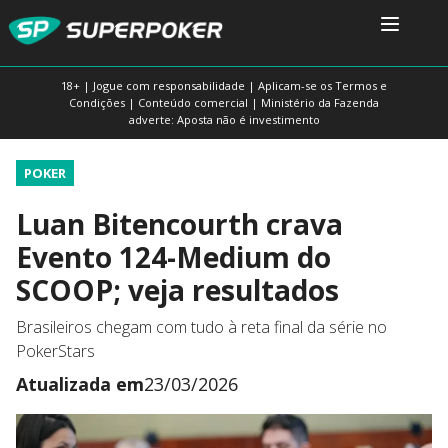
18+ | Jogue com responsabilidade | Aplicam-se os Termos e
Condições | Conteúdo comercial | Ministério da Fazenda
adverte: Aposta não é investimento
POKER
Luan Bitencourth crava
Evento 124-Medium do
SCOOP; veja resultados
Brasileiros chegam com tudo à reta final da série no
PokerStars
Atualizada em
23/03/2026