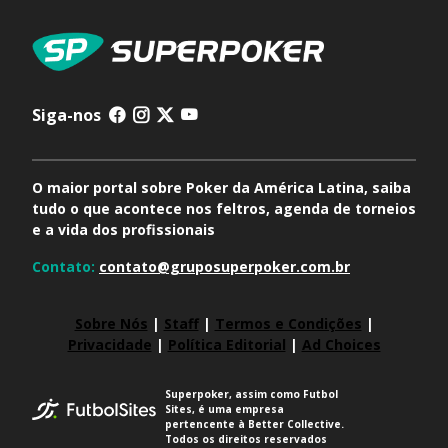
Siga-nos
O maior portal sobre Poker da América Latina, saiba
tudo o que acontece nos feltros, agenda de torneios
e a vida dos profissionais
Contato:
contato@gruposuperpoker.com.br
Sobre Nós
|
Staff
|
Termos e Condições
|
Privacidade
|
Política Editorial
|
Ad Choices
Superpoker, assim como Futbol
Sites, é uma empresa
pertencente à Better Collective.
Todos os direitos reservados