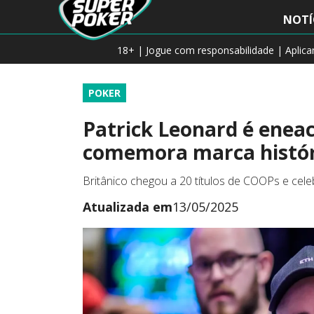
NOTÍ
18+ | Jogue com responsabilidade | Aplic
POKER
Patrick Leonard é ene
comemora marca histór
Britânico chegou a 20 títulos de COOPs e cele
Atualizada em
13/05/2025