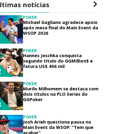
ltimas notícias
POKER
Michael Gagliano agradece apoio
após mesa final do Main Event da
WSOP 2026
1
POKER
Hannes Jeschka conquista
segundo título do GGMillion$ e
fatura US$ 406 mil
2
POKER
Murilo Milhomem se destaca com
dois títulos na PLO Series do
GGPoker
3
POKER
Josh Arieh questiona pausa no
Main Event da WSOP: “Tem que
acabar”