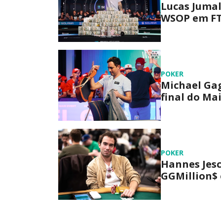
Lucas Juma
WSOP em FT
POKER
Michael Ga
final do Ma
POKER
Hannes Jesc
GGMillion$ 