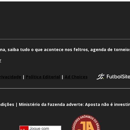
na, saiba tudo o que acontece nos feltros, agenda de torneios
r
rivacidade
|
Política Editorial
|
Ad Choices
dições | Ministério da Fazenda adverte: Aposta não é invest