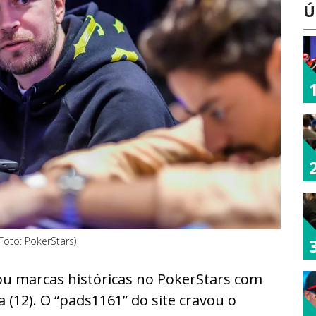
Ú
Foto: PokerStars)
çou marcas históricas no PokerStars com
 (12). O “pads1161” do site cravou o