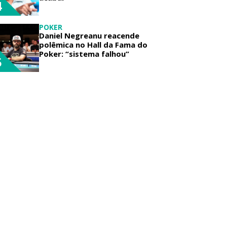
4
POKER
Daniel Negreanu reacende
polêmica no Hall da Fama do
Poker: “sistema falhou”
5