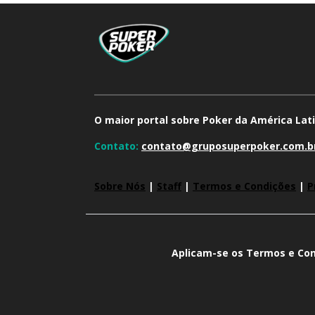
O maior portal sobre Poker da América Lati
Contato:
contato@gruposuperpoker.com.b
Sobre Nós
|
Staff
|
Termos e Condições
|
P
Aplicam-se os Termos e Con