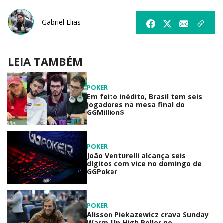
Gabriel Elias
LEIA TAMBÉM
POKER
Em feito inédito, Brasil tem seis
jogadores na mesa final do
GGMillion$
POKER
João Venturelli alcança seis
dígitos com vice no domingo de
GGPoker
POKER
Alisson Piekazewicz crava Sunday
Warm-Up High Roller no