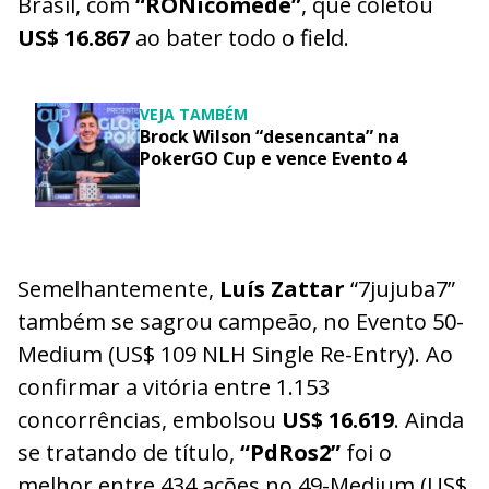
Brasil, com
“RONicomede”
, que coletou
US$ 16.867
ao bater todo o field.
VEJA TAMBÉM
Brock Wilson “desencanta” na
PokerGO Cup e vence Evento 4
Semelhantemente,
Luís Zattar
“7jujuba7”
também se sagrou campeão, no Evento 50-
Medium (US$ 109 NLH Single Re-Entry). Ao
confirmar a vitória entre 1.153
concorrências, embolsou
US$ 16.619
. Ainda
se tratando de título,
“PdRos2”
foi o
melhor entre 434 ações no 49-Medium (US$