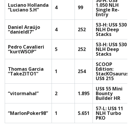
50-H: US$
Luciano Hollanda
1.050 NLH
4
99
“Luciano S.H”
Single Re-
Entry
53-H: US$ 530
Daniel Araújo
4
252
NLH Deep
“danieldl7”
Stacks
53-H: US$ 530
Pedro Cavalieri
5
252
NLH Deep
“kurtWSOP”
Stacks
SCOOP
Thomas Garcia
Edition:
1
254
“TakeZITO1”
StacKOsaurus
US$ 215
US$ 55 Mini
“vitormahal”
2
1.895
Bounty
Builder HR
57-L: US$ 11
“MarlonPoker98”
1
5.651
NLH Turbo
PKO