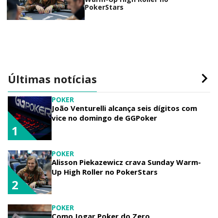
PokerStars
Últimas notícias
POKER
João Venturelli alcança seis dígitos com
vice no domingo de GGPoker
1
POKER
Alisson Piekazewicz crava Sunday Warm-
Up High Roller no PokerStars
2
POKER
Como Jogar Poker do Zero