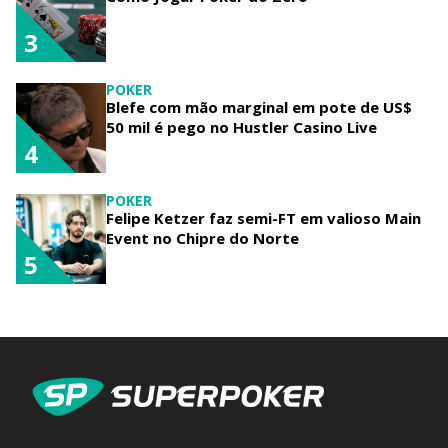
3
POKER
Blefe com mão marginal em pote de US$
50 mil é pego no Hustler Casino Live
4
POKER
Felipe Ketzer faz semi-FT em valioso Main
Event no Chipre do Norte
5