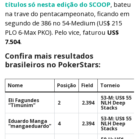
títulos só nesta edição do SCOOP
, bateu
na trave do pentacampeonato, ficando em
segundo de 386 no 54-Medium (US$ 215
PLO 6-Max PKO). Pelo vice, faturou
US$
7.504
.
Confira mais resultados
brasileiros no PokerStars:
Nome
Posição
Field
Torneio
53-M: US$ 55
Eli Fagundes
2
2.394
NLH Deep
“Timunim”
Stacks
53-M: US$ 55
Eduardo Manga
4
2.394
NLH Deep
“mangaeduardo”
Stacks