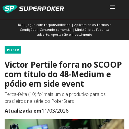
18+ | Jogue com responsabilidade | Aplicam-se os Termos e
Condições | Conteúdo comercial | Ministério da Fazenda
adverte: Aposta não é investimento
POKER
Victor Pertile forra no SCOOP
com título do 48-Medium e
pódio em side event
Terça-feira (10) foi mais um dia produtivo para os
brasileiros na série do PokerStars
Atualizada em
11/03/2026