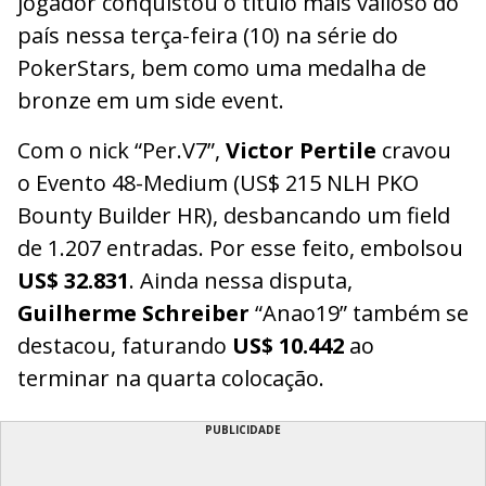
jogador conquistou o título mais valioso do
país nessa terça-feira (10) na série do
PokerStars, bem como uma medalha de
bronze em um side event.
Com o nick “Per.V7”,
Victor Pertile
cravou
o Evento 48-Medium (US$ 215 NLH PKO
Bounty Builder HR), desbancando um field
de 1.207 entradas. Por esse feito, embolsou
US$ 32.831
. Ainda nessa disputa,
Guilherme Schreiber
“Anao19” também se
destacou, faturando
US$ 10.442
ao
terminar na quarta colocação.
PUBLICIDADE