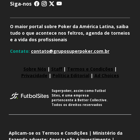
Siga-nos
O maior portal sobre Poker da América Latina, saiba
tudo o que acontece nos feltros, agenda de torneios
e a vida dos profissionais
Contato:
contato@gruposuperpoker.com.br
Sobre Nós
|
Staff
|
Termos e Condições
|
Privacidade
|
Política Editorial
|
Ad Choices
Superpoker, assim como Futbol
Sites, é uma empresa
pertencente à Better Collective.
Todos os direitos reservados
Aplicam-se os Termos e Condições | Ministério da
Fazenda adverte: Aposta não é investimento |