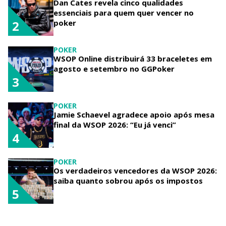
Dan Cates revela cinco qualidades
essenciais para quem quer vencer no
poker
2
POKER
WSOP Online distribuirá 33 braceletes em
agosto e setembro no GGPoker
3
POKER
Jamie Schaevel agradece apoio após mesa
final da WSOP 2026: “Eu já venci”
4
POKER
Os verdadeiros vencedores da WSOP 2026:
saiba quanto sobrou após os impostos
5