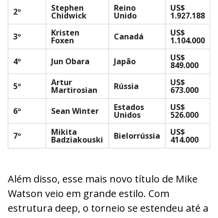
Stephen
Reino
US$
2º
Chidwick
Unido
1.927.188
Kristen
US$
3º
Canadá
Foxen
1.104.000
US$
4º
Jun Obara
Japão
849.000
Artur
US$
5º
Rússia
Martirosian
673.000
Estados
US$
6º
Sean Winter
Unidos
526.000
Mikita
US$
7º
Bielorrússia
Badziakouski
414.000
Além disso, esse mais novo título de Mike
Watson veio em grande estilo. Com
estrutura deep, o torneio se estendeu até a