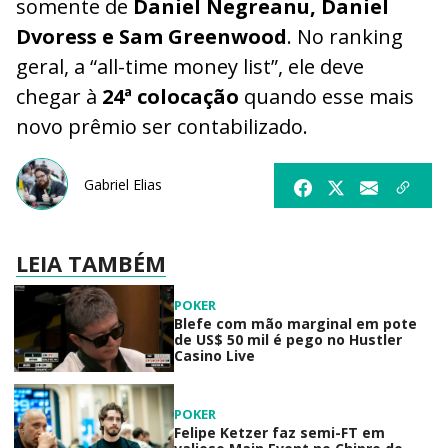
somente de
Daniel Negreanu, Daniel
Dvoress e Sam Greenwood
. No ranking
geral, a “all-time money list”, ele deve
chegar à
24ª colocação
quando esse mais
novo prêmio ser contabilizado.
Gabriel Elias
LEIA TAMBÉM
POKER
Blefe com mão marginal em pote
de US$ 50 mil é pego no Hustler
Casino Live
POKER
Felipe Ketzer faz semi-FT em