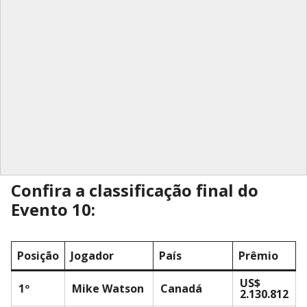
Confira a classificação final do
Evento 10:
Posição
Jogador
País
Prêmio
US$
1º
Mike Watson
Canadá
2.130.812