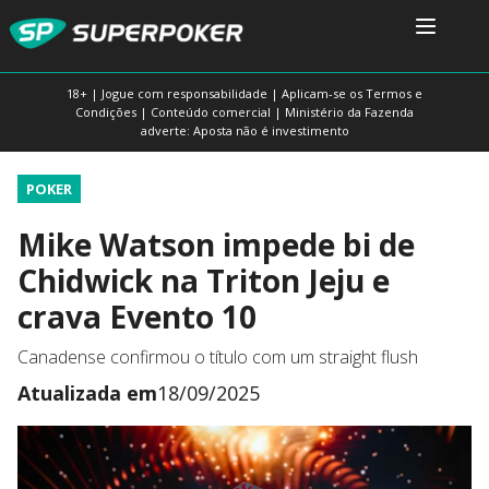
18+ | Jogue com responsabilidade | Aplicam-se os Termos e
Condições | Conteúdo comercial | Ministério da Fazenda
adverte: Aposta não é investimento
POKER
Mike Watson impede bi de
Chidwick na Triton Jeju e
crava Evento 10
Canadense confirmou o título com um straight flush
Atualizada em
18/09/2025