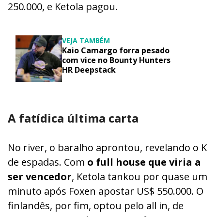
250.000, e Ketola pagou.
VEJA TAMBÉM
Kaio Camargo forra pesado
com vice no Bounty Hunters
HR Deepstack
A fatídica última carta
No river, o baralho aprontou, revelando o K
de espadas. Com
o full house que viria a
ser vencedor
, Ketola tankou por quase um
minuto após Foxen apostar US$ 550.000. O
finlandês, por fim, optou pelo all in, de