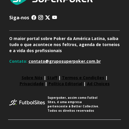
Siga-nos
O maior portal sobre Poker da América Latina, saiba
tudo o que acontece nos feltros, agenda de torneios
e a vida dos profissionais
Contato:
contato@gruposuperpoker.com.br
Sobre Nós
|
Staff
|
Termos e Condições
|
Privacidade
|
Política Editorial
|
Ad Choices
Superpoker, assim como Futbol
Sites, é uma empresa
pertencente à Better Collective.
Todos os direitos reservados