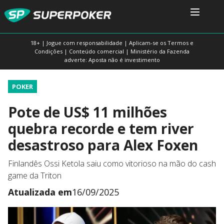
18+ | Jogue com responsabilidade | Aplicam-se os Termos e
Condições | Conteúdo comercial | Ministério da Fazenda
adverte: Aposta não é investimento
POKER
Pote de US$ 11 milhões
quebra recorde e tem river
desastroso para Alex Foxen
Finlandês Ossi Ketola saiu como vitorioso na mão do cash
game da Triton
Atualizada em
16/09/2025