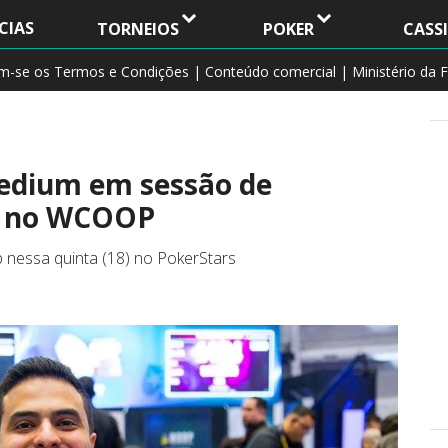
CIAS
TORNEIOS
POKER
CASS
am-se os Termos e Condições | Conteúdo comercial | Ministério da F
Medium em sessão de
as no WCOOP
nessa quinta (18) no PokerStars