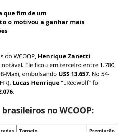
a que fim de um
to o motivou a ganhar mais
ões
ios do WCOOP,
Henrique Zanetti
notável. Ele ficou em terceiro entre 1.780
 8-Max), embolsando
US$ 13.657
. No 54-
 HR),
Lucas Henrique
“LRedwolf” foi
2.076
.
s brasileiros no WCOOP:
tradas
Torneio
Premiação