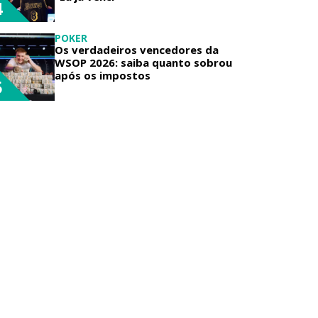
4
POKER
Os verdadeiros vencedores da
WSOP 2026: saiba quanto sobrou
após os impostos
5