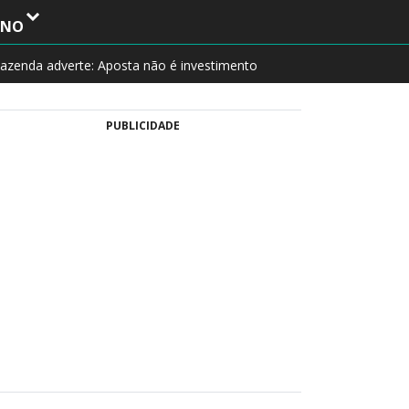
INO
azenda adverte: Aposta não é investimento
PUBLICIDADE