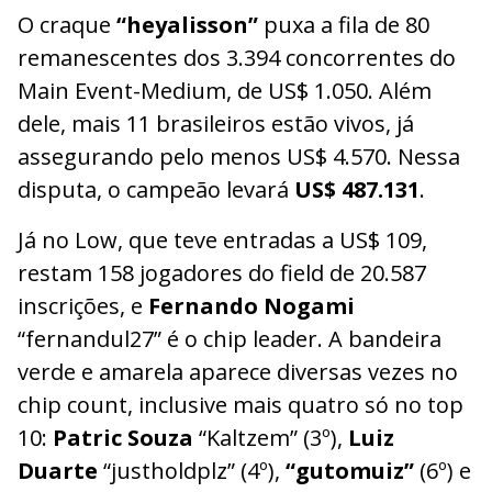
O craque
“heyalisson”
puxa a fila de 80
remanescentes dos 3.394 concorrentes do
Main Event-Medium, de US$ 1.050. Além
dele, mais 11 brasileiros estão vivos, já
assegurando pelo menos US$ 4.570. Nessa
disputa, o campeão levará
US$ 487.131
.
Já no Low, que teve entradas a US$ 109,
restam 158 jogadores do field de 20.587
inscrições, e
Fernando Nogami
“fernandul27” é o chip leader. A bandeira
verde e amarela aparece diversas vezes no
chip count, inclusive mais quatro só no top
10:
Patric Souza
“Kaltzem” (3º),
Luiz
Duarte
“justholdplz” (4º),
“gutomuiz”
(6º) e