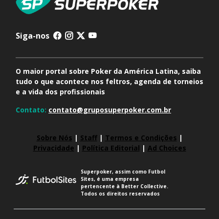
Siga-nos
O maior portal sobre Poker da América Latina, saiba
tudo o que acontece nos feltros, agenda de torneios
e a vida dos profissionais
Contato:
contato@gruposuperpoker.com.br
Sobre Nós
|
Staff
|
Termos e Condições
|
Privacidade
|
Política Editorial
|
Ad Choices
Superpoker, assim como Futbol
Sites, é uma empresa
pertencente à Better Collective.
Todos os direitos reservados