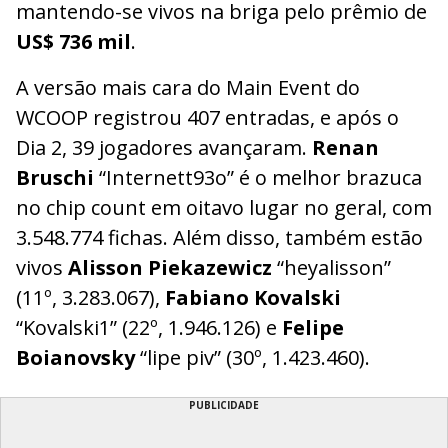
mantendo-se vivos na briga pelo prêmio de
US$ 736 mil
.
A versão mais cara do Main Event do
WCOOP registrou 407 entradas, e após o
Dia 2, 39 jogadores avançaram.
Renan
Bruschi
“Internett93o” é o melhor brazuca
no chip count em oitavo lugar no geral, com
3.548.774 fichas. Além disso, também estão
vivos
Alisson Piekazewicz
“heyalisson”
(11º, 3.283.067),
Fabiano Kovalski
“Kovalski1” (22º, 1.946.126) e
Felipe
Boianovsky
“lipe piv” (30º, 1.423.460).
PUBLICIDADE