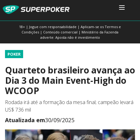
18+ | Jogue com responsabilidade | Aplicam-se os Termos e
Condições | Conteúdo comercial | Ministério da Fazenda
adverte: Aposta não é investimento
POKER
Quarteto brasileiro avança ao
Dia 3 do Main Event-High do
WCOOP
Rodada irá até a formação da mesa final; campeão levará
US$ 736 mil
Atualizada em
30/09/2025