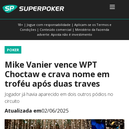
18+ | Jogue com responsabilidade | Aplicam-se os Termos e
Condições | Conteúdo comercial | Ministério da Fazenda
adverte: Aposta não é investimento
POKER
Mike Vanier vence WPT
Choctaw e crava nome em
troféu após duas traves
Jogador já havia aparecido em dois outros pódios no
circuito
Atualizada em
02/06/2025