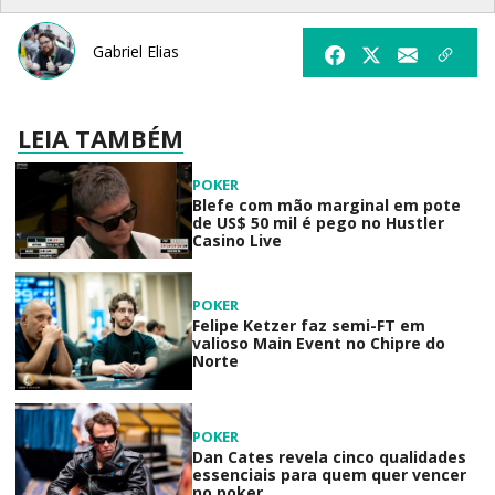
Gabriel Elias
LEIA TAMBÉM
POKER
Blefe com mão marginal em pote
de US$ 50 mil é pego no Hustler
Casino Live
POKER
Felipe Ketzer faz semi-FT em
valioso Main Event no Chipre do
Norte
POKER
Dan Cates revela cinco qualidades
essenciais para quem quer vencer
no poker