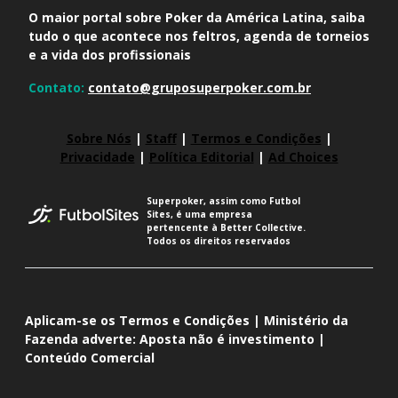
O maior portal sobre Poker da América Latina, saiba
tudo o que acontece nos feltros, agenda de torneios
e a vida dos profissionais
Contato:
contato@gruposuperpoker.com.br
Sobre Nós
|
Staff
|
Termos e Condições
|
Privacidade
|
Política Editorial
|
Ad Choices
Superpoker, assim como Futbol
Sites, é uma empresa
pertencente à Better Collective.
Todos os direitos reservados
Aplicam-se os Termos e Condições | Ministério da
Fazenda adverte: Aposta não é investimento |
Conteúdo Comercial