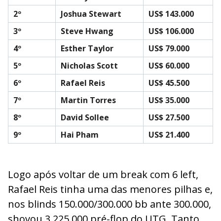
2º
Joshua Stewart
US$ 143.000
3º
Steve Hwang
US$ 106.000
4º
Esther Taylor
US$ 79.000
5º
Nicholas Scott
US$ 60.000
6º
Rafael Reis
US$ 45.500
7º
Martin Torres
US$ 35.000
8º
David Sollee
US$ 27.500
9º
Hai Pham
US$ 21.400
Logo após voltar de um break com 6 left,
Rafael Reis tinha uma das menores pilhas e,
nos blinds 150.000/300.000 bb ante 300.000,
shovou 3.225.000 pré-flop do UTG. Tanto