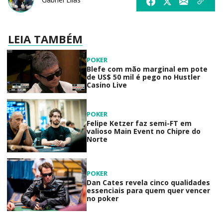
LEIA TAMBÉM
POKER
Blefe com mão marginal em pote
de US$ 50 mil é pego no Hustler
Casino Live
POKER
Felipe Ketzer faz semi-FT em
valioso Main Event no Chipre do
Norte
POKER
Dan Cates revela cinco qualidades
essenciais para quem quer vencer
no poker