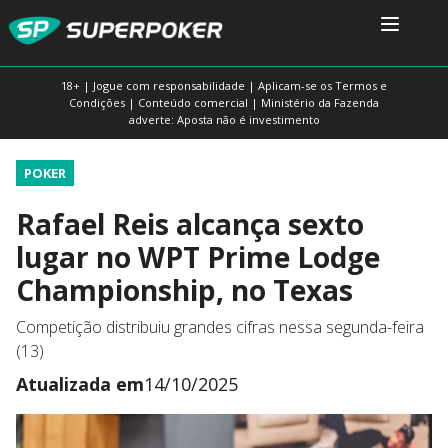
18+ | Jogue com responsabilidade | Aplicam-se os Termos e
Condições | Conteúdo comercial | Ministério da Fazenda
adverte: Aposta não é investimento
POKER
Rafael Reis alcança sexto
lugar no WPT Prime Lodge
Championship, no Texas
Competição distribuiu grandes cifras nessa segunda-feira
(13)
Atualizada em
14/10/2025