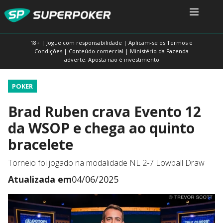
18+ | Jogue com responsabilidade | Aplicam-se os Termos e
Condições | Conteúdo comercial | Ministério da Fazenda
adverte: Aposta não é investimento
POKER
Brad Ruben crava Evento 12
da WSOP e chega ao quinto
bracelete
Torneio foi jogado na modalidade NL 2-7 Lowball Draw
Atualizada em
04/06/2025