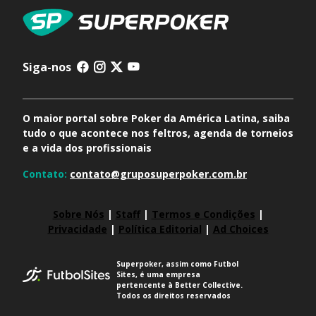
Siga-nos
O maior portal sobre Poker da América Latina, saiba
tudo o que acontece nos feltros, agenda de torneios
e a vida dos profissionais
Contato:
contato@gruposuperpoker.com.br
Sobre Nós
|
Staff
|
Termos e Condições
|
Privacidade
|
Política Editorial
|
Ad Choices
Superpoker, assim como Futbol
Sites, é uma empresa
pertencente à Better Collective.
Todos os direitos reservados