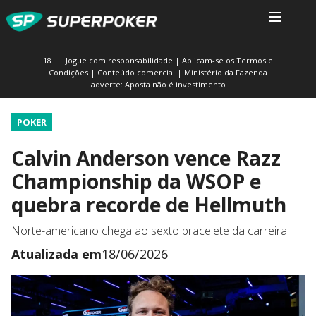
18+ | Jogue com responsabilidade | Aplicam-se os Termos e
Condições | Conteúdo comercial | Ministério da Fazenda
adverte: Aposta não é investimento
POKER
Calvin Anderson vence Razz
Championship da WSOP e
quebra recorde de Hellmuth
Norte-americano chega ao sexto bracelete da carreira
Atualizada em
18/06/2026