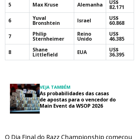
US$
5
Max Kruse
Alemanha
82.171
Yuval
US$
6
Israel
Bronshtein
60.868
Philip
Reino
US$
7
Sternheimer
Unido
46.385
Shane
US$
8
EUA
Littlefield
36.395
VEJA TAMBÉM
As probabilidades das casas
de apostas para o vencedor do
Main Event da WSOP 2026
O Dia Final do Razz Championship começou