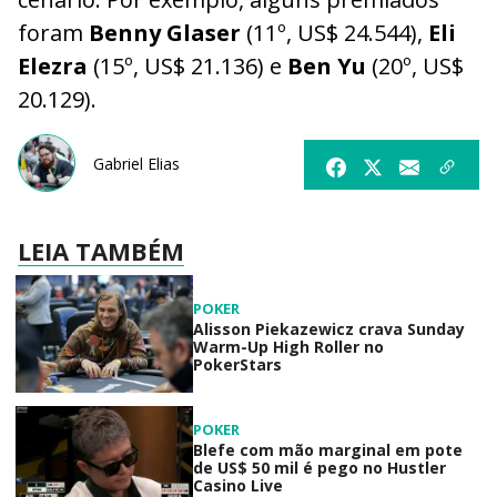
foram
Benny Glaser
(11º, US$ 24.544),
Eli
Elezra
(15º, US$ 21.136) e
Ben Yu
(20º, US$
20.129).
Gabriel Elias
LEIA TAMBÉM
POKER
Alisson Piekazewicz crava Sunday
Warm-Up High Roller no
PokerStars
POKER
Blefe com mão marginal em pote
de US$ 50 mil é pego no Hustler
Casino Live