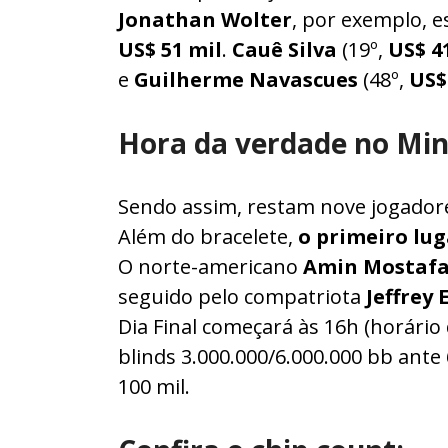
Jonathan Wolter
, por exemplo, 
US$ 51 mil
.
Cauê Silva
(19º,
US$ 41
e
Guilherme Navascues
(48º,
US$
Hora da verdade no Min
Sendo assim, restam nove jogadore
Além do bracelete,
o primeiro lu
O norte-americano
Amin Mostafa
seguido pelo compatriota
Jeffrey
Dia Final começará às 16h (horário d
blinds 3.000.000/6.000.000 bb ant
100 mil.