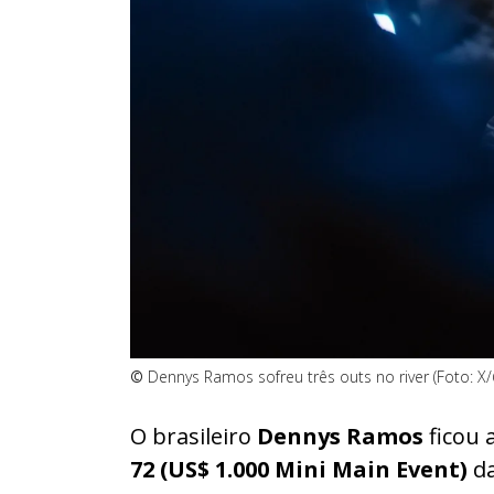
©
Dennys Ramos sofreu três outs no river (Foto: 
O brasileiro
Dennys Ramos
ficou 
72 (US$ 1.000 Mini Main Event)
d