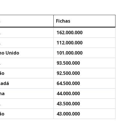
s
Fichas
A
162.000.000
A
112.000.000
no Unido
101.000.000
A
93.500.000
ão
92.500.000
nadá
64.500.000
na
44.000.000
A
43.500.000
ão
43.000.000