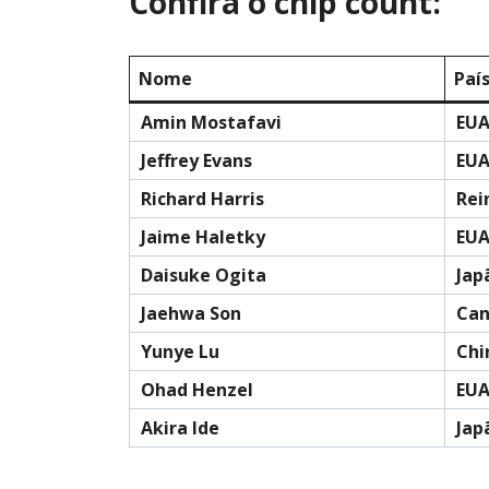
Confira o chip count:
Nome
Paí
Amin Mostafavi
EU
Jeffrey Evans
EU
Richard Harris
Rei
Jaime Haletky
EU
Daisuke Ogita
Jap
Jaehwa Son
Ca
Yunye Lu
Chi
Ohad Henzel
EU
Akira Ide
Jap