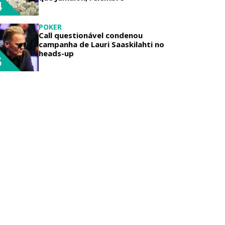
4
POKER
Call questionável condenou
campanha de Lauri Saaskilahti no
heads-up
5