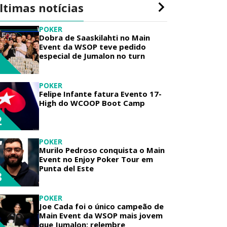
ltimas notícias
POKER
Dobra de Saaskilahti no Main
Event da WSOP teve pedido
especial de Jumalon no turn
1
POKER
Felipe Infante fatura Evento 17-
High do WCOOP Boot Camp
2
POKER
Murilo Pedroso conquista o Main
Event no Enjoy Poker Tour em
Punta del Este
3
POKER
Joe Cada foi o único campeão de
Main Event da WSOP mais jovem
que Jumalon; relembre