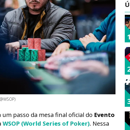
Ú
X/@WSOP)
a um passo da mesa final oficial do
Evento
a
WSOP (World Series of Poker)
. Nessa