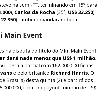
esteve na semi-FT, terminando em 15º para
.000
),
Carlos da Rocha
(35º,
US$ 33.250
)
 22.350
) também mandaram bem.
i Main Event
s na disputa do título do Mini Main Event.
gar dará nada menos que US$ 1 milhão
.
vi
lidera a parcial com 162.000.000 fichas,
 Evans
e pelo britânico
Richard Harris
. O
e Brasília) desta quinta (2) e partirá dos
e 6.000.000, com um payout mínimo de US$