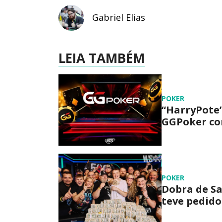
Gabriel Elias
LEIA TAMBÉM
POKER
“HarryPote”
GGPoker com
POKER
Dobra de Sa
teve pedido