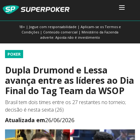
18+ | Jogue com responsabilidade | Aplicam-se os Termos e
Condições | Conteúdo comercial | Ministério da Fazenda
adverte: Aposta não é investimento
POKER
Dupla Drumond e Lessa
avança entre as líderes ao Dia
Final do Tag Team da WSOP
Brasil tem dois times entre os 27 restantes no torneio;
decisão é nesta sexta (26)
Atualizada em
26/06/2026