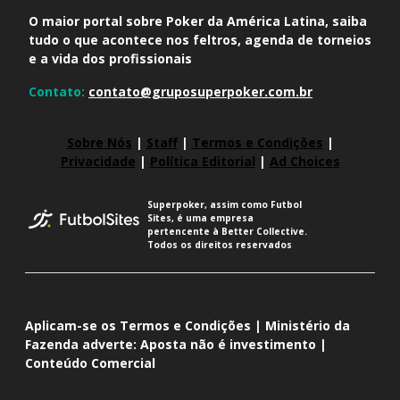
O maior portal sobre Poker da América Latina, saiba
tudo o que acontece nos feltros, agenda de torneios
e a vida dos profissionais
Contato:
contato@gruposuperpoker.com.br
Sobre Nós
|
Staff
|
Termos e Condições
|
Privacidade
|
Política Editorial
|
Ad Choices
Superpoker, assim como Futbol
Sites, é uma empresa
pertencente à Better Collective.
Todos os direitos reservados
Aplicam-se os Termos e Condições | Ministério da
Fazenda adverte: Aposta não é investimento |
Conteúdo Comercial