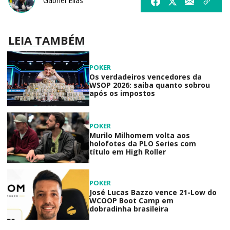
Gabriel Elias
LEIA TAMBÉM
POKER
Os verdadeiros vencedores da
WSOP 2026: saiba quanto sobrou
após os impostos
POKER
Murilo Milhomem volta aos
holofotes da PLO Series com
título em High Roller
POKER
José Lucas Bazzo vence 21-Low do
WCOOP Boot Camp em
dobradinha brasileira