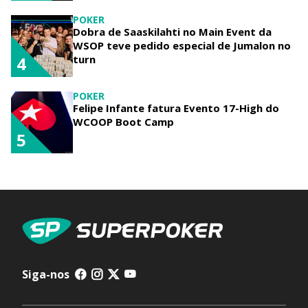
POKER
Dobra de Saaskilahti no Main Event da
WSOP teve pedido especial de Jumalon no
turn
4
POKER
Felipe Infante fatura Evento 17-High do
WCOOP Boot Camp
5
Siga-nos