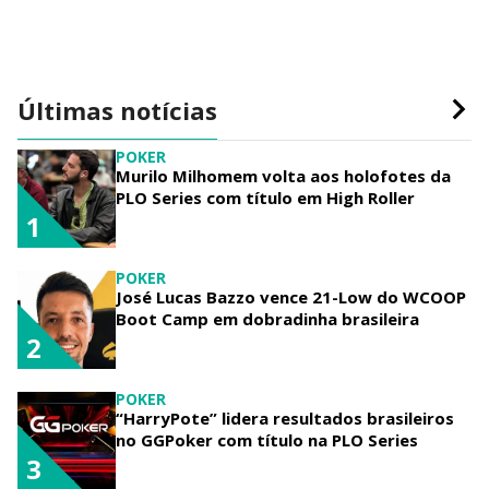
Últimas notícias
POKER
Murilo Milhomem volta aos holofotes da
PLO Series com título em High Roller
1
POKER
José Lucas Bazzo vence 21-Low do WCOOP
Boot Camp em dobradinha brasileira
2
POKER
“HarryPote” lidera resultados brasileiros
no GGPoker com título na PLO Series
3