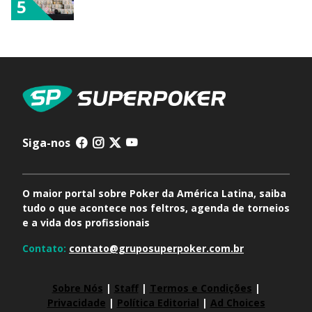
5
Siga-nos
O maior portal sobre Poker da América Latina, saiba
tudo o que acontece nos feltros, agenda de torneios
e a vida dos profissionais
Contato:
contato@gruposuperpoker.com.br
Sobre Nós
|
Staff
|
Termos e Condições
|
Privacidade
|
Política Editorial
|
Ad Choices