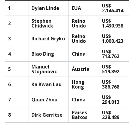
US$
1
Dylan Linde
EUA
2.146.414
Stephen
Reino
US$
2
Chidwick
Unido
1.430.938
Reino
US$
3
Richard Gryko
Unido
1.000.423
US$
4
Biao Ding
China
713.762
Manuel
US$
5
Áustria
Stojanovic
519.892
Hong
US$
6
Ka Kwan Lau
Kong
386.768
US$
7
Quan Zhou
China
294.013
Países
US$
8
Dirk Gerritse
Baixos
228.489