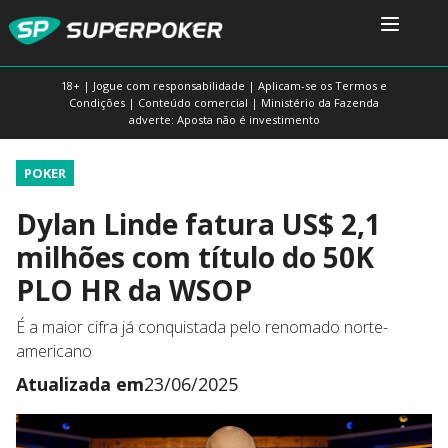
18+ | Jogue com responsabilidade | Aplicam-se os Termos e
Condições | Conteúdo comercial | Ministério da Fazenda
adverte: Aposta não é investimento
POKER
Dylan Linde fatura US$ 2,1
milhões com título do 50K
PLO HR da WSOP
É a maior cifra já conquistada pelo renomado norte-
americano
Atualizada em
23/06/2025