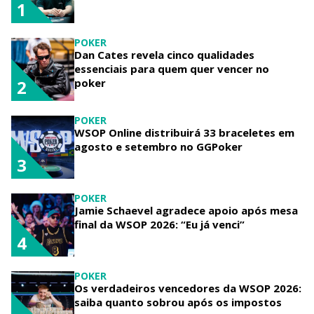
1
POKER
Dan Cates revela cinco qualidades
essenciais para quem quer vencer no
poker
2
POKER
WSOP Online distribuirá 33 braceletes em
agosto e setembro no GGPoker
3
POKER
Jamie Schaevel agradece apoio após mesa
final da WSOP 2026: “Eu já venci”
4
POKER
Os verdadeiros vencedores da WSOP 2026:
saiba quanto sobrou após os impostos