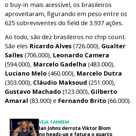
o buy-in mais acessível, os brasileiros
aproveitaram, figurando em peso entre os
625 sobreviventes do field de 3.937 ações.
Ao todo, são dez brasileiros no chip count.
São eles
Ricardo Alves
(726.000),
Gualter
Salles
(706.000),
Leonardo Camera
(594.000),
Marcelo Gadelha
(483.000),
Luciano Melo
(460.000),
Marcelo Dutra
(303.000),
Cláudio Maksoud
(251.000),
Gustavo Machado
(123.000),
Gilberto
Amaral
(83.000) e
Fernando Brito
(66.000).
VEJA TAMBÉM
Ian Johns derrota Viktor Blom
no heads-up e fatura o quarto