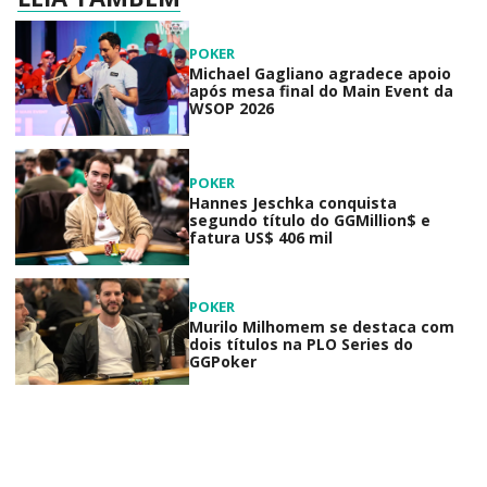
POKER
Michael Gagliano agradece apoio
após mesa final do Main Event da
WSOP 2026
POKER
Hannes Jeschka conquista
segundo título do GGMillion$ e
fatura US$ 406 mil
POKER
Murilo Milhomem se destaca com
dois títulos na PLO Series do
GGPoker