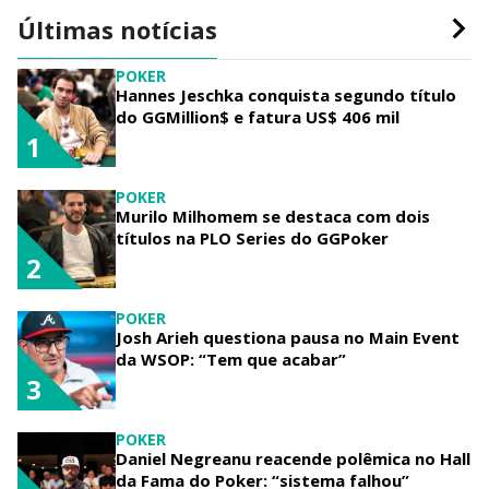
Últimas notícias
POKER
Hannes Jeschka conquista segundo título
do GGMillion$ e fatura US$ 406 mil
1
POKER
Murilo Milhomem se destaca com dois
títulos na PLO Series do GGPoker
2
POKER
Josh Arieh questiona pausa no Main Event
da WSOP: “Tem que acabar”
3
POKER
Daniel Negreanu reacende polêmica no Hall
da Fama do Poker: “sistema falhou”