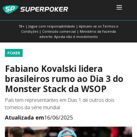
18+ | Jogue com responsabilidade | Aplicam-se os Termos e
Condições | Conteúdo comercial | Ministério da Fazenda
adverte: Aposta não é investimento
POKER
Fabiano Kovalski lidera
brasileiros rumo ao Dia 3 do
Monster Stack da WSOP
País tem representantes em Dias 1 de outros dois
torneios da série mundial
Atualizada em
16/06/2025