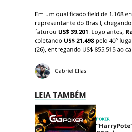
Em um qualificado field de 1.168 e
representante do Brasil, chegando
faturou
US$ 39.201
. Logo antes,
Ra
coletando
US$ 21.498
pelo 40º luga
(26), entregando US$ 855.515 ao c
Gabriel Elias
LEIA TAMBÉM
POKER
“HarryPote”