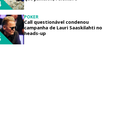
4
POKER
Call questionável condenou
campanha de Lauri Saaskilahti no
heads-up
5