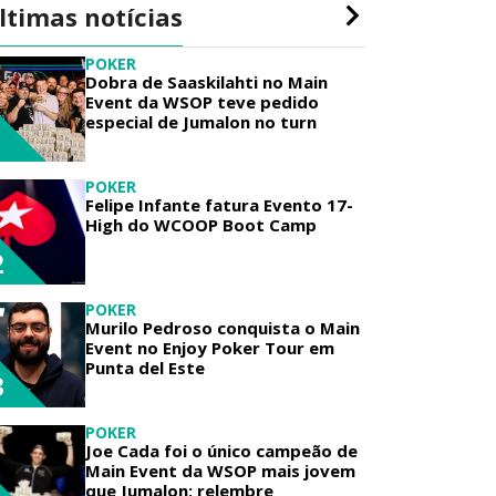
ltimas notícias
POKER
Dobra de Saaskilahti no Main
Event da WSOP teve pedido
especial de Jumalon no turn
1
POKER
Felipe Infante fatura Evento 17-
High do WCOOP Boot Camp
2
POKER
Murilo Pedroso conquista o Main
Event no Enjoy Poker Tour em
Punta del Este
3
POKER
Joe Cada foi o único campeão de
Main Event da WSOP mais jovem
que Jumalon; relembre