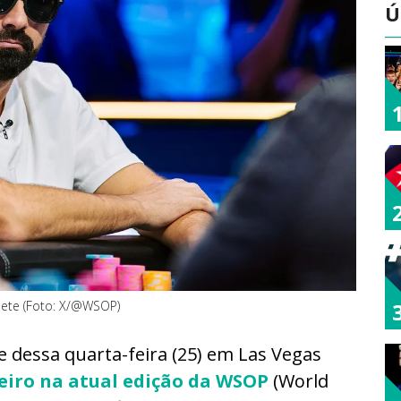
Ú
lete (Foto: X/@WSOP)
 dessa quarta-feira (25) em Las Vegas
eiro na atual edição da WSOP
(World