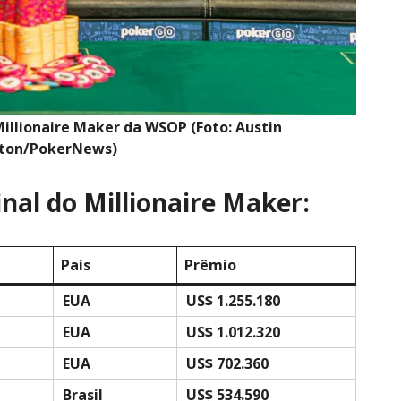
llionaire Maker da WSOP (Foto: Austin
gton/PokerNews)
final do Millionaire Maker:
País
Prêmio
EUA
US$ 1.255.180
EUA
US$ 1.012.320
EUA
US$ 702.360
Brasil
US$ 534.590