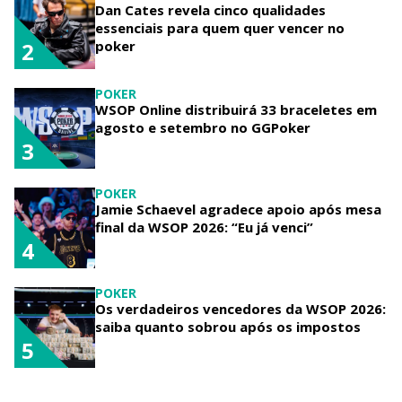
Dan Cates revela cinco qualidades
essenciais para quem quer vencer no
poker
2
POKER
WSOP Online distribuirá 33 braceletes em
agosto e setembro no GGPoker
3
POKER
Jamie Schaevel agradece apoio após mesa
final da WSOP 2026: “Eu já venci”
4
POKER
Os verdadeiros vencedores da WSOP 2026:
saiba quanto sobrou após os impostos
5