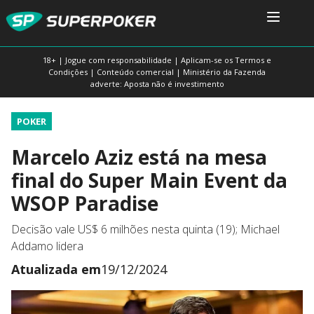
18+ | Jogue com responsabilidade | Aplicam-se os Termos e
Condições | Conteúdo comercial | Ministério da Fazenda
adverte: Aposta não é investimento
POKER
Marcelo Aziz está na mesa
final do Super Main Event da
WSOP Paradise
Decisão vale US$ 6 milhões nesta quinta (19); Michael
Addamo lidera
Atualizada em
19/12/2024