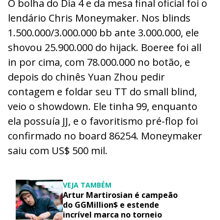
O bolha do Dia 4 e da mesa final oficial foi o
lendário Chris Moneymaker. Nos blinds
1.500.000/3.000.000 bb ante 3.000.000, ele
shovou 25.900.000 do hijack. Boeree foi all
in por cima, com 78.000.000 no botão, e
depois do chinês Yuan Zhou pedir
contagem e foldar seu TT do small blind,
veio o showdown. Ele tinha 99, enquanto
ela possuía JJ, e o favoritismo pré-flop foi
confirmado no board 86254. Moneymaker
saiu com US$ 500 mil.
VEJA TAMBÉM
Artur Martirosian é campeão
do GGMillion$ e estende
incrível marca no torneio