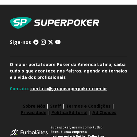
Siga-nos
O maior portal sobre Poker da América Latina, saiba
tudo o que acontece nos feltros, agenda de torneios
e a vida dos profissionais
Contato:
contato@gruposuperpoker.com.br
Sobre Nós
|
Staff
|
Termos e Condições
|
Privacidade
|
Política Editorial
|
Ad Choices
Superpoker, assim como Futbol
Sites, é uma empresa
pertencente à Better Collective.