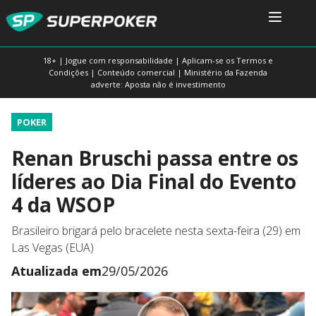
18+ | Jogue com responsabilidade | Aplicam-se os Termos e
Condições | Conteúdo comercial | Ministério da Fazenda
adverte: Aposta não é investimento
POKER
Renan Bruschi passa entre os
líderes ao Dia Final do Evento
4 da WSOP
Brasileiro brigará pelo bracelete nesta sexta-feira (29) em
Las Vegas (EUA)
Atualizada em
29/05/2026