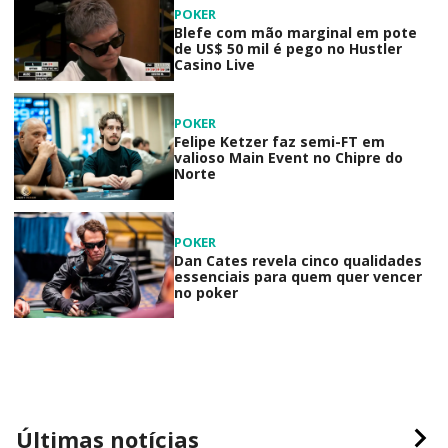
POKER
Blefe com mão marginal em pote
de US$ 50 mil é pego no Hustler
Casino Live
POKER
Felipe Ketzer faz semi-FT em
valioso Main Event no Chipre do
Norte
POKER
Dan Cates revela cinco qualidades
essenciais para quem quer vencer
no poker
Últimas notícias