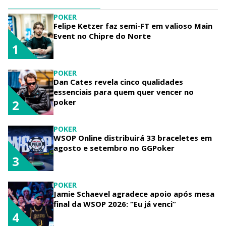
POKER
Felipe Ketzer faz semi-FT em valioso Main
Event no Chipre do Norte
1
POKER
Dan Cates revela cinco qualidades
essenciais para quem quer vencer no
poker
2
POKER
WSOP Online distribuirá 33 braceletes em
agosto e setembro no GGPoker
3
POKER
Jamie Schaevel agradece apoio após mesa
final da WSOP 2026: “Eu já venci”
4