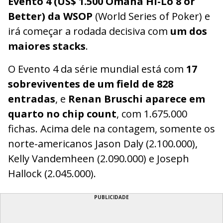
Evento 4 (US$ 1.500 Omaha Hi-Lo 8 or
Better) da WSOP
(World Series of Poker) e
irá começar a rodada decisiva com
um dos
maiores stacks
.
O Evento 4 da série mundial está com
17
sobreviventes de um field de 828
entradas
, e
Renan Bruschi aparece em
quarto no chip count
, com 1.675.000
fichas. Acima dele na contagem, somente os
norte-americanos Jason Daly (2.100.000),
Kelly Vandemheen (2.090.000) e Joseph
Hallock (2.045.000).
PUBLICIDADE