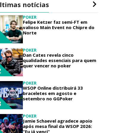
ltimas notícias
POKER
Felipe Ketzer faz semi-FT em
valioso Main Event no Chipre do
Norte
1
POKER
Dan Cates revela cinco
qualidades essenciais para quem
quer vencer no poker
2
POKER
WSOP Online distribuirá 33
braceletes em agosto e
setembro no GGPoker
3
POKER
Jamie Schaevel agradece apoio
após mesa final da WSOP 2026:
“Eu já venci”