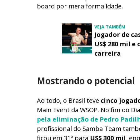
board por mera formalidade.
VEJA TAMBÉM
Jogador de ca
US$ 280 mil e 
carreira
Mostrando o potencial
Ao todo, o Brasil teve
cinco jogado
Main Event da WSOP. No fim do Dia
pela eliminação de Pedro Padil
profissional do Samba Team tam
ficou em 31º para
US$ 300 mil
, en