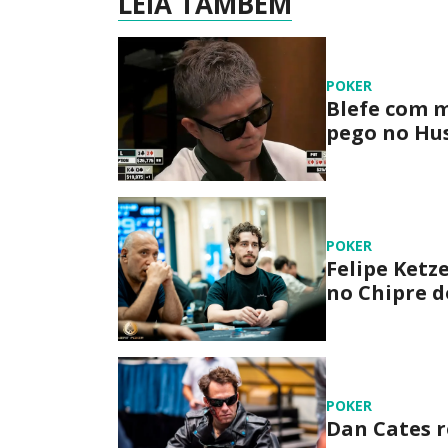
LEIA TAMBÉM
POKER
Blefe com m
pego no Hus
POKER
Felipe Ketz
no Chipre d
POKER
Dan Cates r