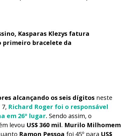
ssino, Kasparas Klezys fatura
o primeiro bracelete da
res alcançando os seis dígitos
neste
 7,
Richard Roger foi o responsável
ha em 26º lugar
. Sendo assim, o
bém levou
US$ 360 mil
.
Murilo Milhomem
quanto
Ramon Pessoa
foi 45º para
US$