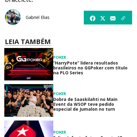
Gabriel Elias
LEIA TAMBÉM
POKER
“HarryPote” lidera resultados
brasileiros no GGPoker com título
na PLO Series
POKER
Dobra de Saaskilahti no Main
Event da WSOP teve pedido
especial de Jumalon no turn
POKER