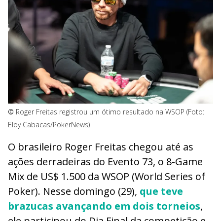
©
Roger Freitas registrou um ótimo resultado na WSOP (Foto:
Eloy Cabacas/PokerNews)
O brasileiro Roger Freitas chegou até as
ações derradeiras do Evento 73, o 8-Game
Mix de US$ 1.500 da WSOP (World Series of
Poker). Nesse domingo (29),
que teve
brazucas avançando em dois torneios
,
ele participou do Dia Final da competição e