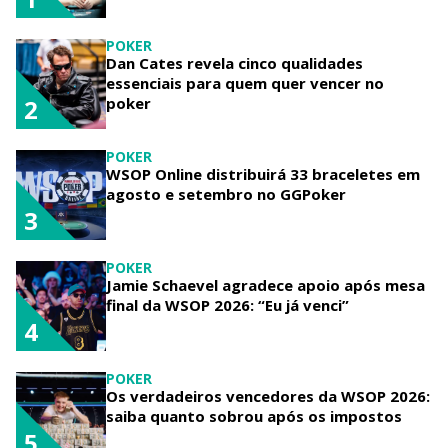
POKER
Dan Cates revela cinco qualidades
essenciais para quem quer vencer no
poker
2
POKER
WSOP Online distribuirá 33 braceletes em
agosto e setembro no GGPoker
3
POKER
Jamie Schaevel agradece apoio após mesa
final da WSOP 2026: “Eu já venci”
4
POKER
Os verdadeiros vencedores da WSOP 2026:
saiba quanto sobrou após os impostos
5