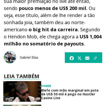
sua maior premiação no live até então,
sendo
pouco menos de US$ 200 mil
. Ou
seja, esse título, além de lhe render a tão
sonhada joia, também deu ao norte-
americano
o big hit da carreira
. Segundo
o Hendon Mob, ele chega agora a
US$ 1,004
milhão no somatório de payouts
.
Gabriel Elias
LEIA TAMBÉM
POKER
Blefe com mão marginal em pote
de US$ 50 mil é pego no Hustler
Casino Live