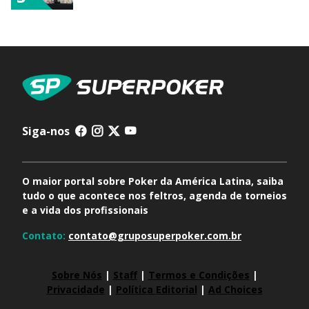
Siga-nos
O maior portal sobre Poker da América Latina, saiba
tudo o que acontece nos feltros, agenda de torneios
e a vida dos profissionais
Contato:
contato@gruposuperpoker.com.br
Sobre Nós
|
Staff
|
Termos e Condições
|
Privacidade
|
Política Editorial
|
Ad Choices