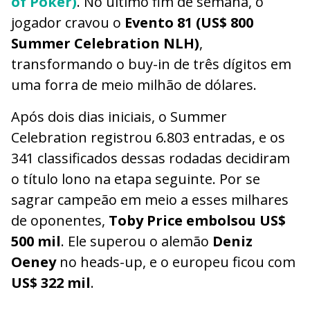
of Poker)
. No último fim de semana, o
jogador cravou o
Evento 81 (US$ 800
Summer Celebration NLH)
,
transformando o buy-in de três dígitos em
uma forra de meio milhão de dólares.
Após dois dias iniciais, o Summer
Celebration registrou 6.803 entradas, e os
341 classificados dessas rodadas decidiram
o título lono na etapa seguinte. Por se
sagrar campeão em meio a esses milhares
de oponentes,
Toby Price embolsou US$
500 mil
. Ele superou o alemão
Deniz
Oeney
no heads-up, e o europeu ficou com
US$ 322 mil
.