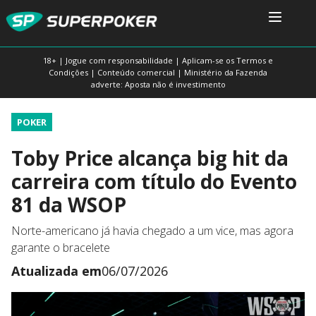
18+ | Jogue com responsabilidade | Aplicam-se os Termos e
Condições | Conteúdo comercial | Ministério da Fazenda
adverte: Aposta não é investimento
POKER
Toby Price alcança big hit da
carreira com título do Evento
81 da WSOP
Norte-americano já havia chegado a um vice, mas agora
garante o bracelete
Atualizada em
06/07/2026