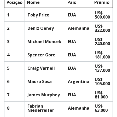
Posição
Nome
País
Prêmio
US$
1
Toby Price
EUA
500.000
US$
2
Deniz Oeney
Alemanha
322.000
US$
3
Michael Moncek
EUA
240.000
US$
4
Spencer Gore
EUA
181.000
US$
5
Craig Varnell
EUA
137.000
US$
6
Mauro Sosa
Argentina
105.000
US$
7
James Murphey
EUA
81.000
Fabrian
US$
8
Alemanha
Niederreiter
63.000