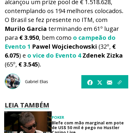
alcançou um prize pool de € 1.518.628,
contemplando os 194 melhores colocados.
O Brasil se fez presente no ITM, com
Murilo Garcia
terminando em 61º lugar
para
€ 3.950
, bem como
o campeão do
Evento 1
Pawel Wojciechowski
(32º,
€
6.075
) e
o vice do Evento 4
Zdenek Zizka
(65º,
€ 3.545
).
Gabriel Elias
LEIA TAMBÉM
POKER
Blefe com mão marginal em pote
de US$ 50 mil é pego no Hustler
Casino Live