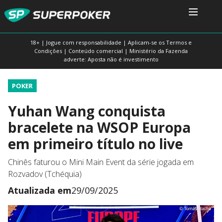
18+ | Jogue com responsabilidade | Aplicam-se os Termos e
Condições | Conteúdo comercial | Ministério da Fazenda
adverte: Aposta não é investimento
POKER
Yuhan Wang conquista
bracelete na WSOP Europa
em primeiro título no live
Chinês faturou o Mini Main Event da série jogada em
Rozvadov (Tchéquia)
Atualizada em
29/09/2025