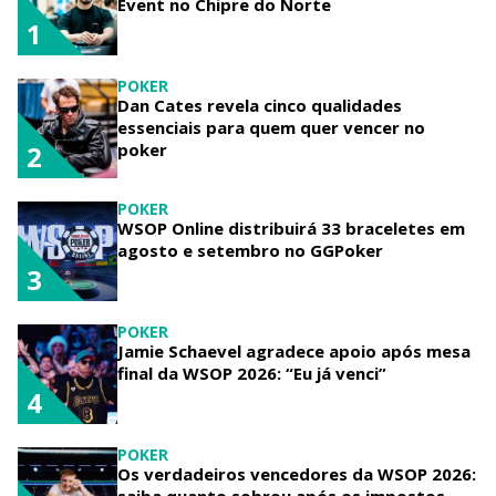
Event no Chipre do Norte
1
POKER
Dan Cates revela cinco qualidades
essenciais para quem quer vencer no
poker
2
POKER
WSOP Online distribuirá 33 braceletes em
agosto e setembro no GGPoker
3
POKER
Jamie Schaevel agradece apoio após mesa
final da WSOP 2026: “Eu já venci”
4
POKER
Os verdadeiros vencedores da WSOP 2026: