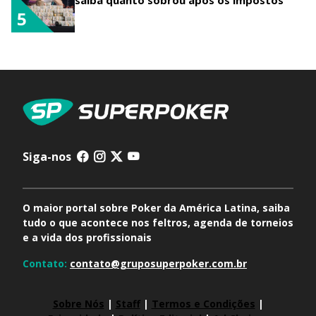
saiba quanto sobrou após os impostos
5
Siga-nos
O maior portal sobre Poker da América Latina, saiba
tudo o que acontece nos feltros, agenda de torneios
e a vida dos profissionais
Contato:
contato@gruposuperpoker.com.br
Sobre Nós
|
Staff
|
Termos e Condições
|