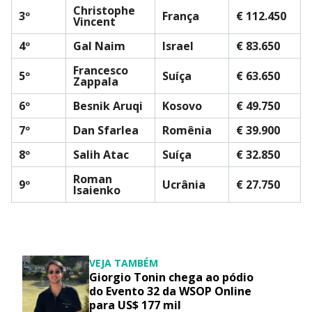
Christophe
3º
França
€ 112.450
Vincent
4º
Gal Naim
Israel
€ 83.650
Francesco
5º
Suíça
€ 63.650
Zappala
6º
Besnik Aruqi
Kosovo
€ 49.750
7º
Dan Sfarlea
Romênia
€ 39.900
8º
Salih Atac
Suíça
€ 32.850
Roman
9º
Ucrânia
€ 27.750
Isaienko
VEJA TAMBÉM
Giorgio Tonin chega ao pódio
do Evento 32 da WSOP Online
para US$ 177 mil