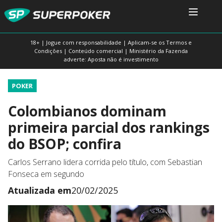
18+ | Jogue com responsabilidade | Aplicam-se os Termos e
Condições | Conteúdo comercial | Ministério da Fazenda
adverte: Aposta não é investimento
POKER
Colombianos dominam
primeira parcial dos rankings
do BSOP; confira
Carlos Serrano lidera corrida pelo título, com Sebastian
Fonseca em segundo
Atualizada em
20/02/2025