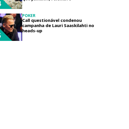
4
POKER
Call questionável condenou
campanha de Lauri Saaskilahti no
heads-up
5