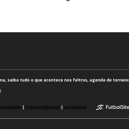
na, saiba tudo o que acontece nos feltros, agenda de torneios
r
rivacidade
|
Política Editorial
|
Ad Choices