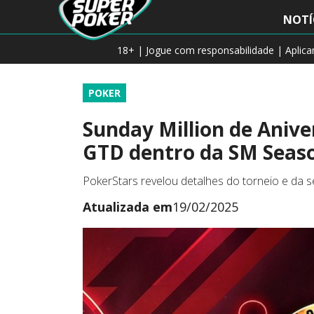
NOTÍ
18+ | Jogue com responsabilidade | Aplic
POKER
Sunday Million de Anive
GTD dentro da SM Seaso
PokerStars revelou detalhes do torneio e da s
Atualizada em
19/02/2025