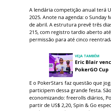
A lendária competição anual terá U
2025. Anote na agenda: o Sunday Mi
de abril. A estrutura prevê três dia
215, com registro tardio aberto at
permissão para até cinco reentrad
VEJA TAMBÉM
Eric Blair ve
PokerGO Cup
E o PokerStars faz questão que jog
participem dessa grande festa. São
economizando: freerolls diários, Po
partir de US$ 2,20, Spin & Go especi