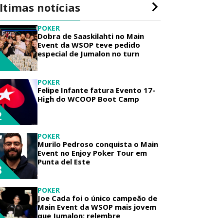
ltimas notícias
POKER
Dobra de Saaskilahti no Main
Event da WSOP teve pedido
especial de Jumalon no turn
1
POKER
Felipe Infante fatura Evento 17-
High do WCOOP Boot Camp
2
POKER
Murilo Pedroso conquista o Main
Event no Enjoy Poker Tour em
Punta del Este
3
POKER
Joe Cada foi o único campeão de
Main Event da WSOP mais jovem
que Jumalon; relembre