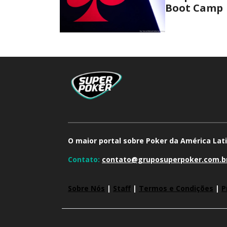
Boot Camp
O maior portal sobre Poker da América Lati
Contato:
contato@gruposuperpoker.com.b
Sobre Nós
|
Staff
|
Termos e Condições
|
P