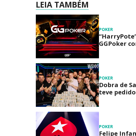
LEIA TAMBÉM
POKER
“HarryPote”
GGPoker com
POKER
Dobra de Sa
teve pedido
POKER
Felipe Infa