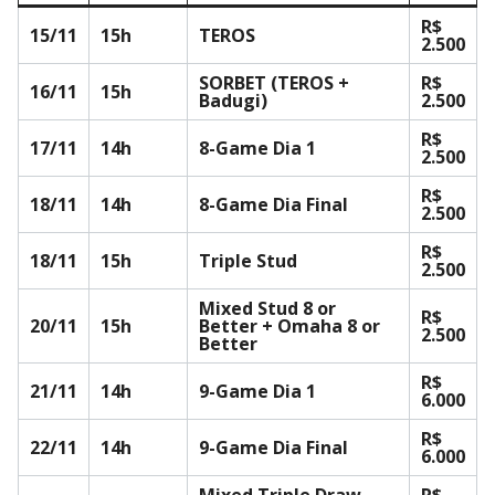
R$
15/11
15h
TEROS
2.500
SORBET (TEROS +
R$
16/11
15h
Badugi)
2.500
R$
17/11
14h
8-Game Dia 1
2.500
R$
18/11
14h
8-Game Dia Final
2.500
R$
18/11
15h
Triple Stud
2.500
Mixed Stud 8 or
R$
20/11
15h
Better + Omaha 8 or
2.500
Better
R$
21/11
14h
9-Game Dia 1
6.000
R$
22/11
14h
9-Game Dia Final
6.000