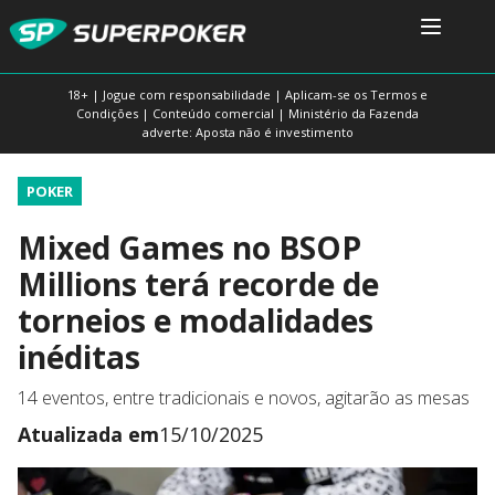
18+ | Jogue com responsabilidade | Aplicam-se os Termos e
Condições | Conteúdo comercial | Ministério da Fazenda
adverte: Aposta não é investimento
POKER
Mixed Games no BSOP
Millions terá recorde de
torneios e modalidades
inéditas
14 eventos, entre tradicionais e novos, agitarão as mesas
Atualizada em
15/10/2025