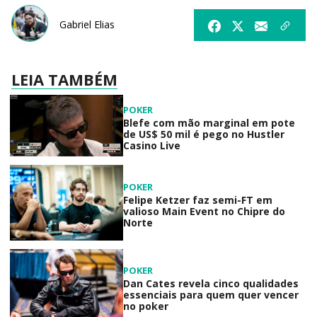
Gabriel Elias
LEIA TAMBÉM
POKER
Blefe com mão marginal em pote
de US$ 50 mil é pego no Hustler
Casino Live
POKER
Felipe Ketzer faz semi-FT em
valioso Main Event no Chipre do
Norte
POKER
Dan Cates revela cinco qualidades
essenciais para quem quer vencer
no poker