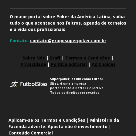
O maior portal sobre Poker da América Latina, saiba
tudo o que acontece nos feltros, agenda de torneios
e a vida dos profissionais
Contato:
contato@gruposuperpoker.com.br
Sobre Nós
|
Staff
|
Termos e Condições
|
Privacidade
|
Política Editorial
|
Ad Choices
Superpoker, assim como Futbol
Sites, é uma empresa
pertencente à Better Collective.
Todos os direitos reservados
Aplicam-se os Termos e Condições | Ministério da
Fazenda adverte: Aposta não é investimento |
Conteúdo Comercial