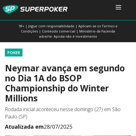
18+ | Jogue com responsabilidade | Aplicam-se os Termos e
Condições | Conteúdo comercial | Ministério da Fazenda
adverte: Aposta não é investimento
POKER
Neymar avança em segundo
no Dia 1A do BSOP
Championship do Winter
Millions
Rodada inicial aconteceu nesse domingo (27) em São
Paulo (SP)
Atualizada em
28/07/2025