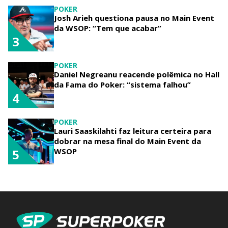
POKER
Josh Arieh questiona pausa no Main Event
da WSOP: “Tem que acabar”
3
POKER
Daniel Negreanu reacende polêmica no Hall
da Fama do Poker: “sistema falhou”
4
POKER
Lauri Saaskilahti faz leitura certeira para
dobrar na mesa final do Main Event da
WSOP
5