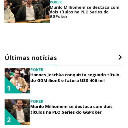
POKER
Murilo Milhomem se destaca com
dois títulos na PLO Series do
GGPoker
Últimas notícias
POKER
Hannes Jeschka conquista segundo título
do GGMillion$ e fatura US$ 406 mil
1
POKER
Murilo Milhomem se destaca com dois
títulos na PLO Series do GGPoker
2