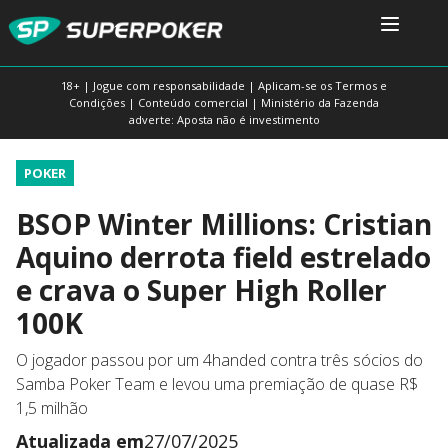
18+ | Jogue com responsabilidade | Aplicam-se os Termos e
Condições | Conteúdo comercial | Ministério da Fazenda
adverte: Aposta não é investimento
POKER
BSOP Winter Millions: Cristian
Aquino derrota field estrelado
e crava o Super High Roller
100K
O jogador passou por um 4handed contra três sócios do
Samba Poker Team e levou uma premiação de quase R$
1,5 milhão
Atualizada em
27/07/2025