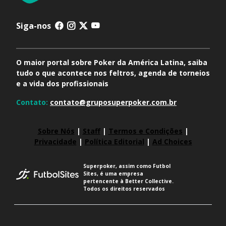
Siga-nos
O maior portal sobre Poker da América Latina, saiba
tudo o que acontece nos feltros, agenda de torneios
e a vida dos profissionais
Contato:
contato@gruposuperpoker.com.br
Sobre Nós
|
Staff
|
Termos e Condições
|
Privacidade
|
Política Editorial
|
Ad Choices
Superpoker, assim como Futbol
Sites, é uma empresa
pertencente à Better Collective.
Todos os direitos reservados