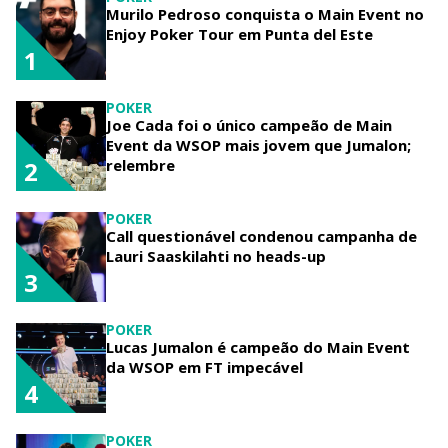
Murilo Pedroso conquista o Main Event no
Enjoy Poker Tour em Punta del Este
1
POKER
Joe Cada foi o único campeão de Main
Event da WSOP mais jovem que Jumalon;
relembre
2
POKER
Call questionável condenou campanha de
Lauri Saaskilahti no heads-up
3
POKER
Lucas Jumalon é campeão do Main Event
da WSOP em FT impecável
4
POKER