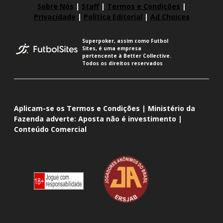
Sobre Nós
|
Staff
|
Termos e Condições
|
Privacidade
|
Política Editorial
|
Ad Choices
Superpoker, assim como Futbol
Sites, é uma empresa
pertencente à Better Collective.
Todos os direitos reservados
Aplicam-se os Termos e Condições | Ministério da
Fazenda adverte: Aposta não é investimento |
Conteúdo Comercial