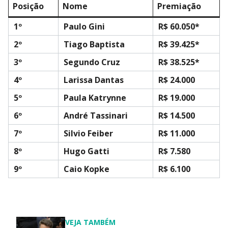
Posição
Nome
Premiação
1º
Paulo Gini
R$ 60.050*
2º
Tiago Baptista
R$ 39.425*
3º
Segundo Cruz
R$ 38.525*
4º
Larissa Dantas
R$ 24.000
5º
Paula Katrynne
R$ 19.000
6º
André Tassinari
R$ 14.500
7º
Silvio Feiber
R$ 11.000
8º
Hugo Gatti
R$ 7.580
9º
Caio Kopke
R$ 6.100
VEJA TAMBÉM