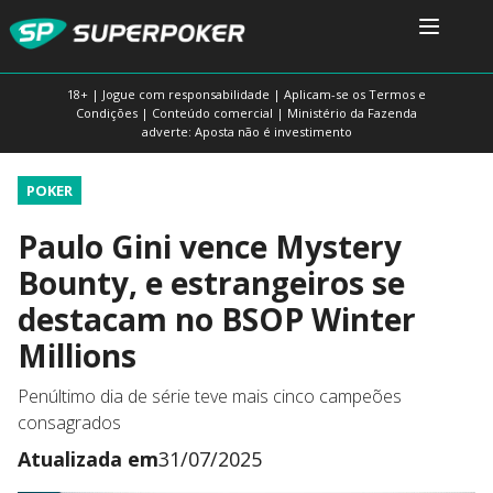
18+ | Jogue com responsabilidade | Aplicam-se os Termos e
Condições | Conteúdo comercial | Ministério da Fazenda
adverte: Aposta não é investimento
POKER
Paulo Gini vence Mystery
Bounty, e estrangeiros se
destacam no BSOP Winter
Millions
Penúltimo dia de série teve mais cinco campeões
consagrados
Atualizada em
31/07/2025