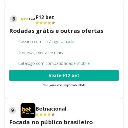
F12 bet
8
Rodadas grátis e outras ofertas
Cassino com catálogo variado
Torneios, ofertas e mais
Catálogo com compatibilidade mobile
Visite F12 bet
18+ Jogue com responsabilidade
Betnacional
9
Focada no público brasileiro