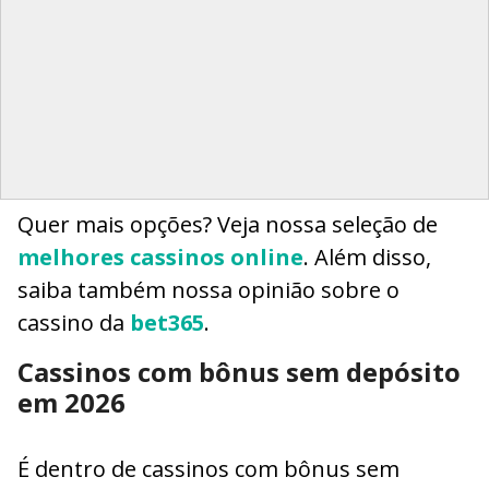
Quer mais opções? Veja nossa seleção de
melhores cassinos online
. Além disso,
saiba também nossa opinião sobre o
cassino da
bet365
.
Cassinos com bônus sem depósito
em 2026
É dentro de cassinos com bônus sem