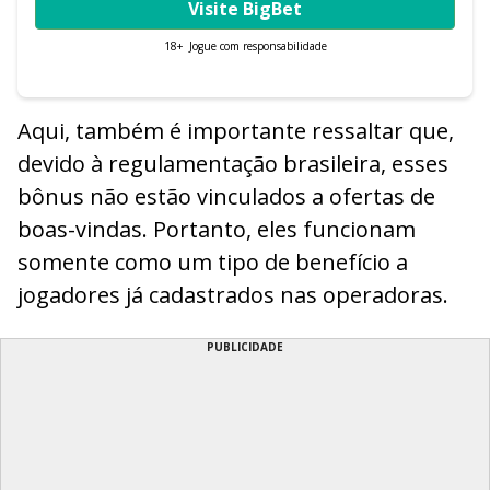
Visite BigBet
18+ Jogue com responsabilidade
Aqui, também é importante ressaltar que,
devido à regulamentação brasileira, esses
bônus não estão vinculados a ofertas de
boas-vindas. Portanto, eles funcionam
somente como um tipo de benefício a
jogadores já cadastrados nas operadoras.
PUBLICIDADE