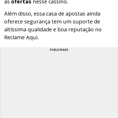
as
ofertas
nesse cassino.
Além disso, essa casa de apostas ainda
oferece segurança tem um suporte de
altíssima qualidade e boa reputação no
Reclame Aqui.
PUBLICIDADE