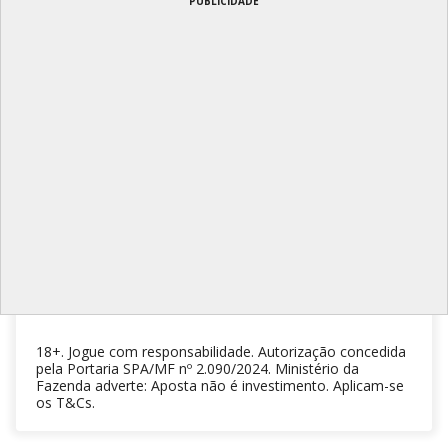
PUBLICIDADE
18+. Jogue com responsabilidade. Autorização concedida
pela Portaria SPA/MF nº 2.090/2024. Ministério da
Fazenda adverte: Aposta não é investimento. Aplicam-se
os T&Cs.