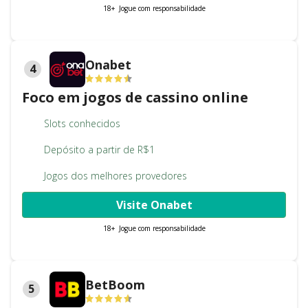
18+ Jogue com responsabilidade
Onabet
4
Foco em jogos de cassino online
Slots conhecidos
Depósito a partir de R$1
Jogos dos melhores provedores
Visite Onabet
18+ Jogue com responsabilidade
BetBoom
5