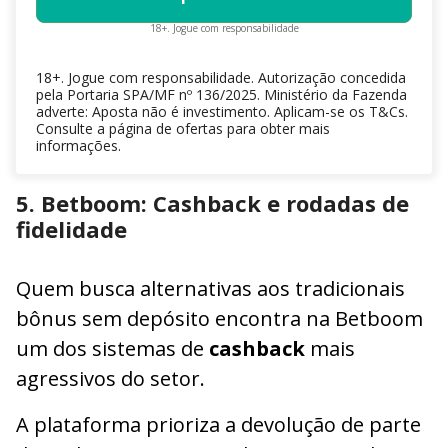
18+. Jogue com responsabilidade
18+. Jogue com responsabilidade. Autorização concedida
pela Portaria SPA/MF nº 136/2025. Ministério da Fazenda
adverte: Aposta não é investimento. Aplicam-se os T&Cs.
Consulte a página de ofertas para obter mais
informações.
5.
Betboom: Cashback e rodadas de
fidelidade
Quem busca alternativas aos tradicionais
bônus sem depósito encontra na Betboom
um dos sistemas de
cashback
mais
agressivos do setor.
A plataforma prioriza a devolução de parte