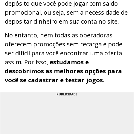
depósito que você pode jogar com saldo
promocional, ou seja, sem a necessidade de
depositar dinheiro em sua conta no site.
No entanto, nem todas as operadoras
oferecem promoções sem recarga e pode
ser difícil para você encontrar uma oferta
assim. Por isso,
estudamos e
descobrimos as melhores opções para
você se cadastrar e testar jogos
.
PUBLICIDADE