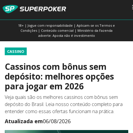
18+ | Jogue com responsabilidade | Aplicam-se os Termos e
Condições | Conteúdo comercial | Ministério da Fazenda
adverte: Aposta não é investimento
CASSINO
Cassinos com bônus sem
depósito: melhores opções
para jogar em 2026
Veja quais são os melhores cassinos com bônus sem
depósito do Brasil. Leia nosso conteúdo completo para
entender como essas ofertas funcionam na prática.
Atualizada em
06/08/2026