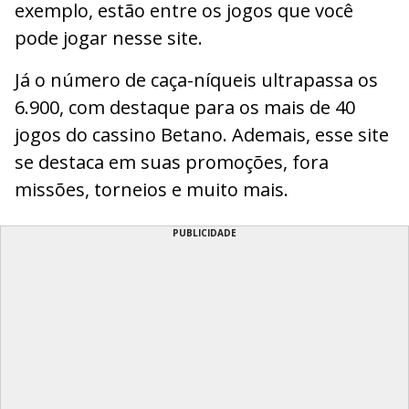
exemplo, estão entre os jogos que você
pode jogar nesse site.
Já o número de caça-níqueis ultrapassa os
6.900, com destaque para os mais de 40
jogos do cassino Betano. Ademais, esse site
se destaca em suas promoções, fora
missões, torneios e muito mais.
PUBLICIDADE