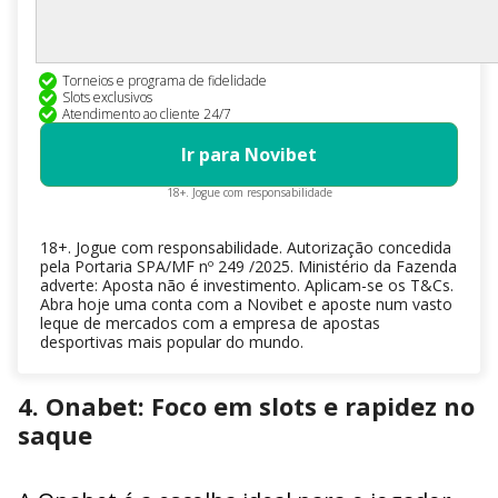
Torneios e programa de fidelidade
Slots exclusivos
Atendimento ao cliente 24/7
Ir para Novibet
18+. Jogue com responsabilidade
18+. Jogue com responsabilidade. Autorização concedida
pela Portaria SPA/MF nº 249 /2025. Ministério da Fazenda
adverte: Aposta não é investimento. Aplicam-se os T&Cs.
Abra hoje uma conta com a Novibet e aposte num vasto
leque de mercados com a empresa de apostas
desportivas mais popular do mundo.
4.
Onabet: Foco em slots e rapidez no
saque