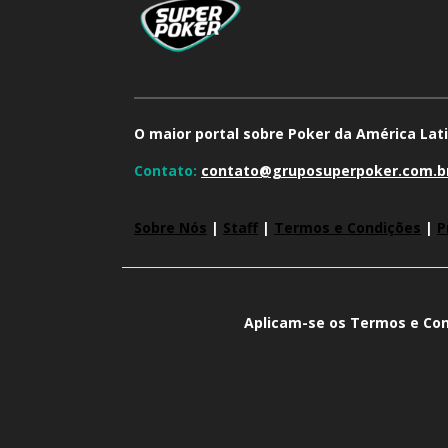
O maior portal sobre Poker da América Lati
Contato:
contato@gruposuperpoker.com.b
Sobre Nós
|
Staff
|
Termos e Condições
|
P
Aplicam-se os Termos e Con