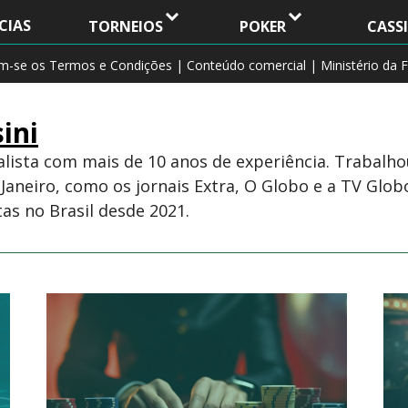
CIAS
TORNEIOS
POKER
CASS
am-se os Termos e Condições | Conteúdo comercial | Ministério da F
ini
nalista com mais de 10 anos de experiência. Trabalh
Janeiro, como os jornais Extra, O Globo e a TV Glob
tas no Brasil desde 2021.