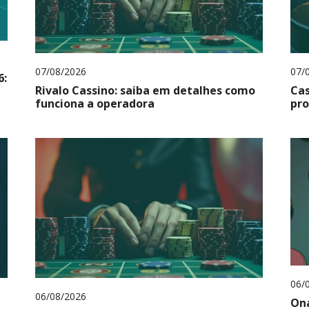
07/08/2026
07/
6:
Rivalo Cassino: saiba em detalhes como
Cas
funciona a operadora
pro
06/
06/08/2026
Ona