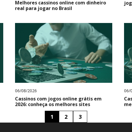
Melhores cassinos online com dinheiro
jog
real para jogar no Brasil
06/08/2026
06/
Cassinos com jogos online grátis em
Cas
2026: conheça os melhores sites
mel
1
2
3