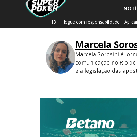
NOTÍ
18+ | Jogue com responsabilidade | Aplic
Marcela Soros
Marcela Sorosini é jor
comunicação no Rio de 
e a legislação das apos