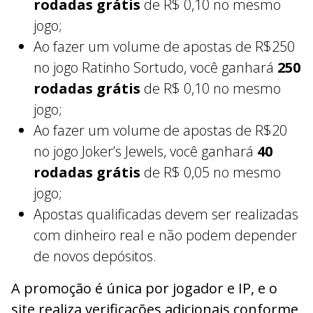
rodadas grátis
de R$ 0,10 no mesmo
jogo;
Ao fazer um volume de apostas de R$250
no jogo Ratinho Sortudo, você ganhará
250
rodadas grátis
de R$ 0,10 no mesmo
jogo;
Ao fazer um volume de apostas de R$20
no jogo Joker’s Jewels, você ganhará
40
rodadas grátis
de R$ 0,05 no mesmo
jogo;
Apostas qualificadas devem ser realizadas
com dinheiro real e não podem depender
de novos depósitos.
A promoção é única por jogador e IP, e o
site realiza verificações adicionais conforme