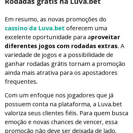
Rodadas grátis na Luva.bet
Em resumo, as novas promoções do
cassino da Luva.bet
oferecem uma
excelente oportunidade para a
proveitar
diferentes jogos com rodadas extras
. A
variedade de jogos e a possibilidade de
ganhar rodadas grátis tornam a promoção
ainda mais atrativa para os apostadores
frequentes.
Com um enfoque nos jogadores que já
possuem conta na plataforma, a Luva.bet
valoriza seus clientes fiéis. Para quem busca
emoção e novas chances de vencer, essa
promoção não deve ser deixada de lado.