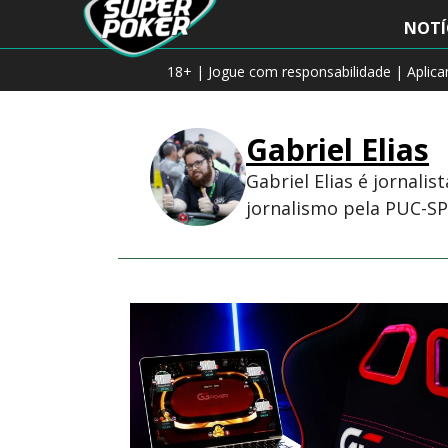
NOTÍ
18+ | Jogue com responsabilidade | Aplic
Gabriel Elias
Gabriel Elias é jornal
jornalismo pela PUC-SP