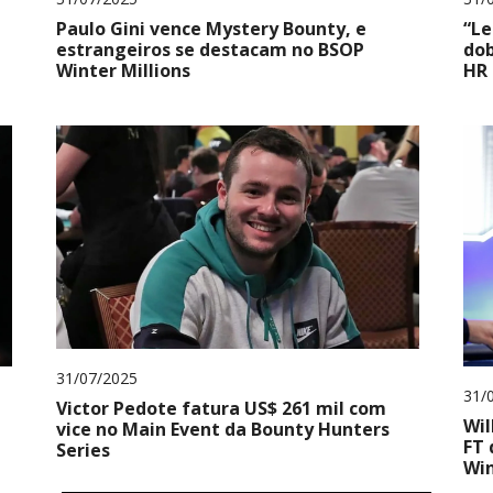
Paulo Gini vence Mystery Bounty, e
“Le
estrangeiros se destacam no BSOP
dob
Winter Millions
HR
31/07/2025
31/
Victor Pedote fatura US$ 261 mil com
i
Wil
vice no Main Event da Bounty Hunters
FT 
Series
Win