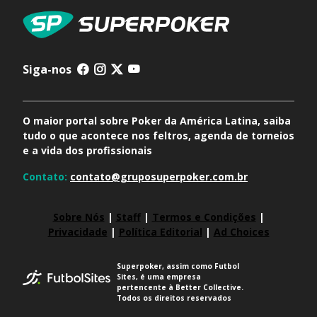
Siga-nos
O maior portal sobre Poker da América Latina, saiba
tudo o que acontece nos feltros, agenda de torneios
e a vida dos profissionais
Contato:
contato@gruposuperpoker.com.br
Sobre Nós
|
Staff
|
Termos e Condições
|
Privacidade
|
Política Editorial
|
Ad Choices
Superpoker, assim como Futbol
Sites, é uma empresa
pertencente à Better Collective.
Todos os direitos reservados