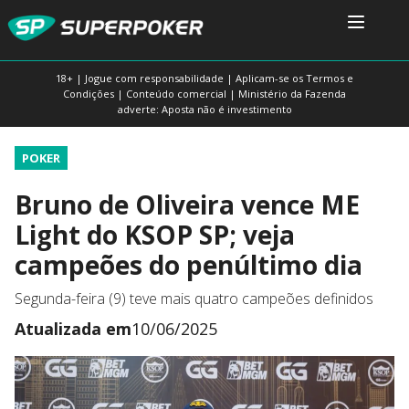
18+ | Jogue com responsabilidade | Aplicam-se os Termos e
Condições | Conteúdo comercial | Ministério da Fazenda
adverte: Aposta não é investimento
POKER
Bruno de Oliveira vence ME
Light do KSOP SP; veja
campeões do penúltimo dia
Segunda-feira (9) teve mais quatro campeões definidos
Atualizada em
10/06/2025