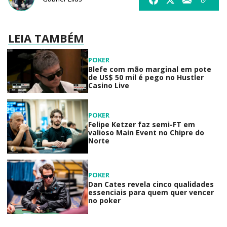
LEIA TAMBÉM
POKER
Blefe com mão marginal em pote
de US$ 50 mil é pego no Hustler
Casino Live
POKER
Felipe Ketzer faz semi-FT em
valioso Main Event no Chipre do
Norte
POKER
Dan Cates revela cinco qualidades
essenciais para quem quer vencer
no poker