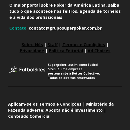
O maior portal sobre Poker da América Latina, saiba
tudo o que acontece nos feltros, agenda de torneios
e a vida dos profissionais
Contato:
contato@gruposuperpoker.com.br
Sobre Nós
|
Staff
|
Termos e Condições
|
Privacidade
|
Política Editorial
|
Ad Choices
Superpoker, assim como Futbol
Sites, é uma empresa
pertencente à Better Collective.
Todos os direitos reservados
Aplicam-se os Termos e Condições | Ministério da
Fazenda adverte: Aposta não é investimento |
Conteúdo Comercial