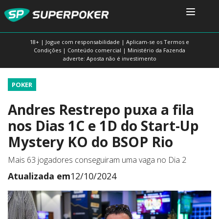
18+ | Jogue com responsabilidade | Aplicam-se os Termos e
Condições | Conteúdo comercial | Ministério da Fazenda
adverte: Aposta não é investimento
POKER
Andres Restrepo puxa a fila
nos Dias 1C e 1D do Start-Up
Mystery KO do BSOP Rio
Mais 63 jogadores conseguiram uma vaga no Dia 2
Atualizada em
12/10/2024