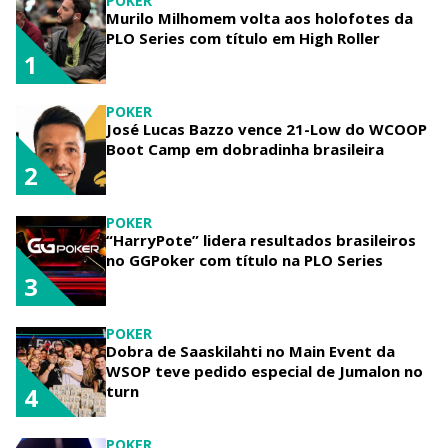
POKER
Murilo Milhomem volta aos holofotes da
PLO Series com título em High Roller
1
POKER
José Lucas Bazzo vence 21-Low do WCOOP
Boot Camp em dobradinha brasileira
2
POKER
“HarryPote” lidera resultados brasileiros
no GGPoker com título na PLO Series
3
POKER
Dobra de Saaskilahti no Main Event da
WSOP teve pedido especial de Jumalon no
turn
4
POKER