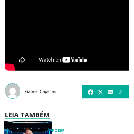
Gabriel Capellari
LEIA TAMBÉM
POKER