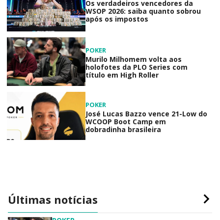
Os verdadeiros vencedores da
WSOP 2026: saiba quanto sobrou
após os impostos
POKER
Murilo Milhomem volta aos
holofotes da PLO Series com
título em High Roller
POKER
José Lucas Bazzo vence 21-Low do
WCOOP Boot Camp em
dobradinha brasileira
Últimas notícias