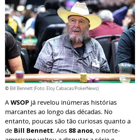
©
Bill Bennett (Foto: Eloy Cabacas/PokerNews)
A
WSOP
já revelou inúmeras histórias
marcantes ao longo das décadas. No
entanto, poucas são tão curiosas quanto a
de
Bill Bennett
. Aos
88 anos
, o norte-
americano voltou a disputar a série e