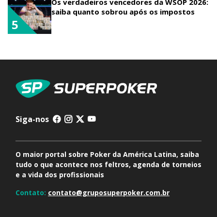
Os verdadeiros vencedores da WSOP 2026:
saiba quanto sobrou após os impostos
5
Siga-nos
O maior portal sobre Poker da América Latina, saiba
tudo o que acontece nos feltros, agenda de torneios
e a vida dos profissionais
Contato:
contato@gruposuperpoker.com.br