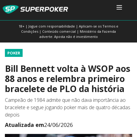
18+ | Jogue com responsabilidade | Aplicam-se os Termos e
Condições | Conteúdo comercial | Ministério da Fazenda
adverte: Aposta não é investimento
POKER
Bill Bennett volta à WSOP aos
88 anos e relembra primeiro
bracelete de PLO da história
Campeão de 1984 admite que não dava importância ao
bracelete e segue jogando poker mais de quatro décadas
depois
Atualizada em
24/06/2026