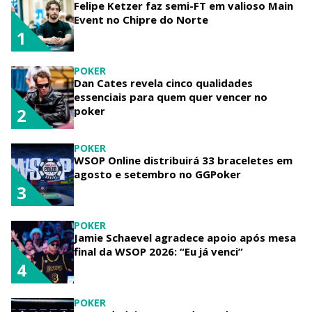
Felipe Ketzer faz semi-FT em valioso Main
Event no Chipre do Norte
1
POKER
Dan Cates revela cinco qualidades
essenciais para quem quer vencer no
poker
2
POKER
WSOP Online distribuirá 33 braceletes em
agosto e setembro no GGPoker
3
POKER
Jamie Schaevel agradece apoio após mesa
final da WSOP 2026: “Eu já venci”
4
POKER