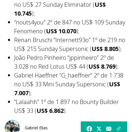
no US$ 27 Sunday Eliminator (
US$
10.745
);
“nouts4you” 2º de 847 no US$ 109 Sunday
Fenomeno (
US$ 10.070
);
Renan Bruschi “Internett93o” 1º de 219 no
US$ 215 Sunday Supersonic (
US$ 8.805
);
João Pedro Pinheiro “jppinheiiro” 2º de
3.028 no Red Lotus US$ 44 (
US$ 8.769
);
Gabriel Haeffner “G_haeffner” 2º de 1.738
no US$ 33 Mini Sunday Supersonic (
US$
7.007
);
“Lalaahh” 1º de 1.897 no Bounty Builder
US$ 33 (
US$ 6.862
).
Gabriel Elias