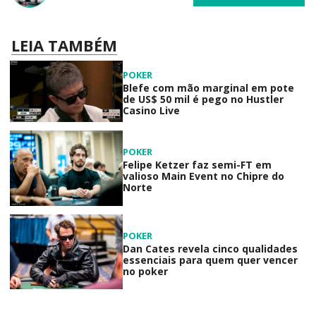
LEIA TAMBÉM
POKER
Blefe com mão marginal em pote
de US$ 50 mil é pego no Hustler
Casino Live
POKER
Felipe Ketzer faz semi-FT em
valioso Main Event no Chipre do
Norte
POKER
Dan Cates revela cinco qualidades
essenciais para quem quer vencer
no poker