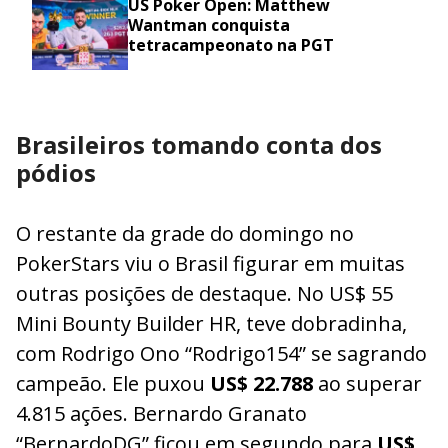
US Poker Open: Matthew
Wantman conquista
tetracampeonato na PGT
Brasileiros tomando conta dos
pódios
O restante da grade do domingo no
PokerStars viu o Brasil figurar em muitas
outras posições de destaque. No US$ 55
Mini Bounty Builder HR, teve dobradinha,
com Rodrigo Ono “Rodrigo154” se sagrando
campeão. Ele puxou
US$ 22.788
ao superar
4.815 ações. Bernardo Granato
“BernardoDG” ficou em segundo para
US$