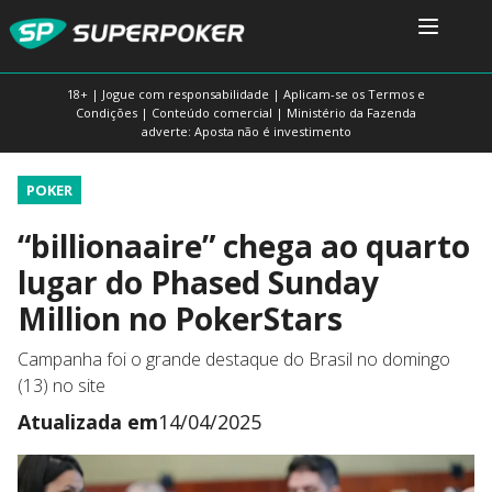
18+ | Jogue com responsabilidade | Aplicam-se os Termos e
Condições | Conteúdo comercial | Ministério da Fazenda
adverte: Aposta não é investimento
POKER
“billionaaire” chega ao quarto
lugar do Phased Sunday
Million no PokerStars
Campanha foi o grande destaque do Brasil no domingo
(13) no site
Atualizada em
14/04/2025