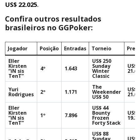
US$ 22.025
.
Confira outros resultados
brasileiros no GGPoker:
Jogador
Posição
Entradas
Torneio
Prem
Eller
US$ 250
Kirsten
Sunday
US$
4º
1.643
“iN sis
Winter
21.6
TenT”
Classic
The
Yuri
US$
2º
1.171
Weekender
Rodrigues
21.0
US$ 50
Eller
US$ 44
Kirsten
Bounty
US$
1º
7.896
“iN sis
Frozen
19.3
TenT”
Forty Stack
US$ 88
Sunday
US$