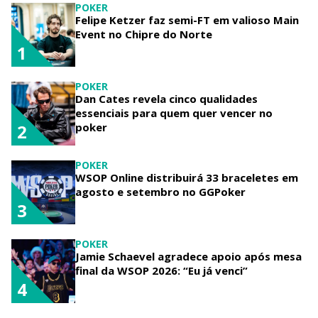
POKER
Felipe Ketzer faz semi-FT em valioso Main
Event no Chipre do Norte
1
POKER
Dan Cates revela cinco qualidades
essenciais para quem quer vencer no
poker
2
POKER
WSOP Online distribuirá 33 braceletes em
agosto e setembro no GGPoker
3
POKER
Jamie Schaevel agradece apoio após mesa
final da WSOP 2026: “Eu já venci”
4