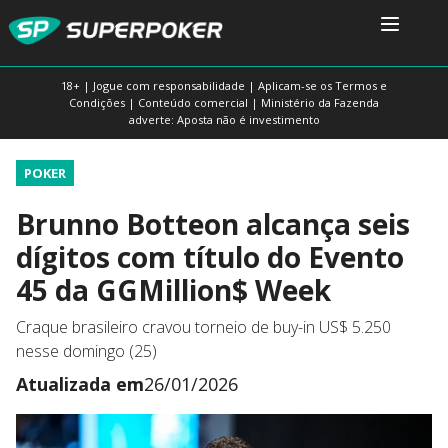
18+ | Jogue com responsabilidade | Aplicam-se os Termos e
Condições | Conteúdo comercial | Ministério da Fazenda
adverte: Aposta não é investimento
POKER
Brunno Botteon alcança seis
dígitos com título do Evento
45 da GGMillion$ Week
Craque brasileiro cravou torneio de buy-in US$ 5.250
nesse domingo (25)
Atualizada em
26/01/2026