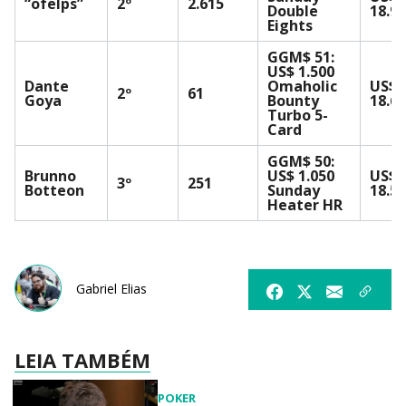
“ofelps”
2º
2.615
Double
18.9
Eights
GGM$ 51:
US$ 1.500
Dante
Omaholic
US$
2º
61
Goya
Bounty
18.6
Turbo 5-
Card
GGM$ 50:
Brunno
US$ 1.050
US$
3º
251
Botteon
Sunday
18.5
Heater HR
Gabriel Elias
LEIA TAMBÉM
POKER