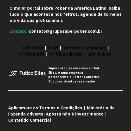
O maior portal sobre Poker da América Latina, saiba
tudo o que acontece nos feltros, agenda de torneios
e a vida dos profissionais
Contato:
contato@gruposuperpoker.com.br
Sobre Nós
|
Staff
|
Termos e Condições
|
Privacidade
|
Política Editorial
|
Ad Choices
Superpoker, assim como Futbol
Sites, é uma empresa
pertencente à Better Collective.
Todos os direitos reservados
Aplicam-se os Termos e Condições | Ministério da
Fazenda adverte: Aposta não é investimento |
Conteúdo Comercial