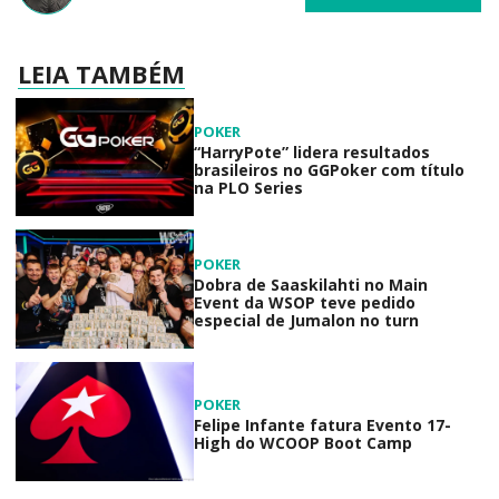
LEIA TAMBÉM
POKER
“HarryPote” lidera resultados
brasileiros no GGPoker com título
na PLO Series
POKER
Dobra de Saaskilahti no Main
Event da WSOP teve pedido
especial de Jumalon no turn
POKER
Felipe Infante fatura Evento 17-
High do WCOOP Boot Camp