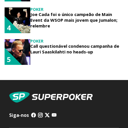
POKER
Joe Cada foi o único campeão de Main
Event da WSOP mais jovem que Jumalon;
relembre
4
POKER
Call questionável condenou campanha de
Lauri Saaskilahti no heads-up
5
Siga-nos