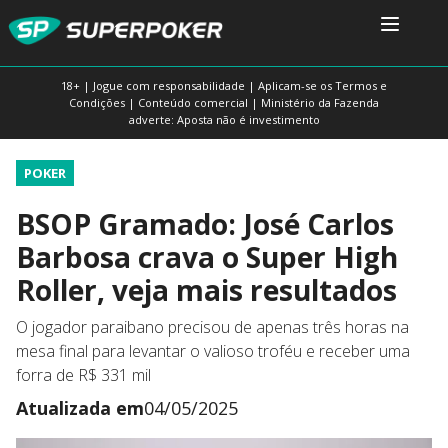
18+ | Jogue com responsabilidade | Aplicam-se os Termos e
Condições | Conteúdo comercial | Ministério da Fazenda
adverte: Aposta não é investimento
POKER
BSOP Gramado: José Carlos
Barbosa crava o Super High
Roller, veja mais resultados
O jogador paraibano precisou de apenas três horas na
mesa final para levantar o valioso troféu e receber uma
forra de R$ 331 mil
Atualizada em
04/05/2025