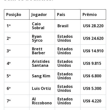
Posição
Jogador
País
Prêmio
Caio
1º
Brasil
US$ 28.220
Sobral
Ryan
Estados
2º
US$ 24.620
Syrco
Unidos
Brett
Estados
3º
US$ 14.910
Barber
Unidos
Aristides
Estados
4º
US$ 9.815
Santana
Unidos
Estados
5º
Sang Kim
US$ 6.800
Unidos
Estados
6º
Luis Ortiz
US$ 5.300
Unidos
Al
Estados
7º
US$ 4.220
Riccobono
Unidos