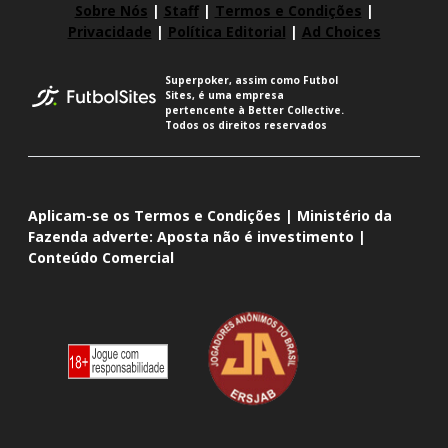
Sobre Nós
|
Staff
|
Termos e Condições
|
Privacidade
|
Política Editorial
|
Ad Choices
Superpoker, assim como Futbol
Sites, é uma empresa
pertencente à Better Collective.
Todos os direitos reservados
Aplicam-se os Termos e Condições | Ministério da
Fazenda adverte: Aposta não é investimento |
Conteúdo Comercial