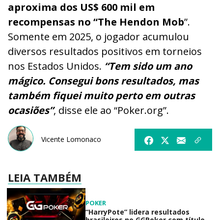
aproxima dos US$ 600 mil em
recompensas no “The Hendon Mob
”.
Somente em 2025, o jogador acumulou
diversos resultados positivos em torneios
nos Estados Unidos.
“Tem sido um ano
mágico. Consegui bons resultados, mas
também fiquei muito perto em outras
ocasiões”
, disse ele ao “Poker.org”.
Vicente Lomonaco
LEIA TAMBÉM
POKER
“HarryPote” lidera resultados
brasileiros no GGPoker com título