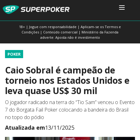
18+ | Jogue com responsabilidade | Aplicam-se os Termos e
Condições | Conteúdo comercial | Ministério da Fazenda
adverte: Aposta não é investimento
POKER
Caio Sobral é campeão de
torneio nos Estados Unidos e
leva quase US$ 30 mil
O jogador radicado na terra do “Tio Sam” venceu o Evento
7 do Borgata Fail Poker colocando a bandeira do Brasil
no topo do pódio
Atualizada em
13/11/2025