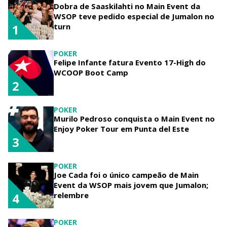
Dobra de Saaskilahti no Main Event da
WSOP teve pedido especial de Jumalon no
turn
1
POKER
Felipe Infante fatura Evento 17-High do
WCOOP Boot Camp
2
POKER
Murilo Pedroso conquista o Main Event no
Enjoy Poker Tour em Punta del Este
3
POKER
Joe Cada foi o único campeão de Main
Event da WSOP mais jovem que Jumalon;
relembre
4
POKER