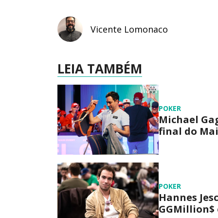
Vicente Lomonaco
LEIA TAMBÉM
POKER
Michael Ga
final do Ma
POKER
Hannes Jesc
GGMillion$ 