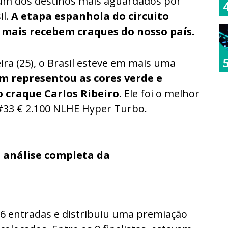
um dos destinos mais aguardados por
l.
A etapa espanhola do circuito
mais recebem craques do nosso país.
ra (25), o Brasil esteve em mais uma
em representou as cores verde e
 craque Carlos Ribeiro.
Ele foi o melhor
#33 € 2.100 NLHE Hyper Turbo.
 análise completa da
76 entradas e distribuiu uma premiação