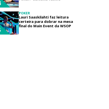
4
POKER
Lauri Saaskilahti faz leitura
certeira para dobrar na mesa
final do Main Event da WSOP
5