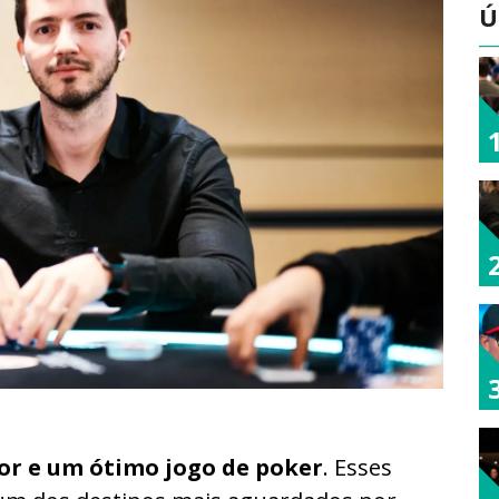
Ú
lor e um ótimo jogo de poker
. Esses