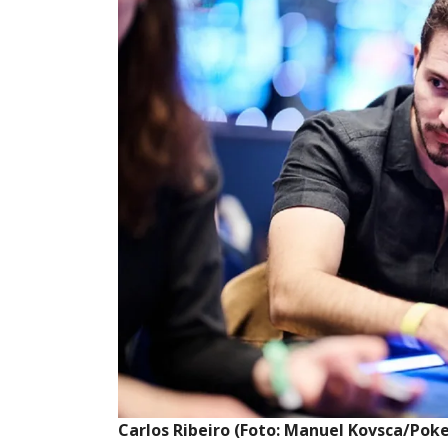
Carlos Ribeiro (Foto: Manuel Kovsca/Poke