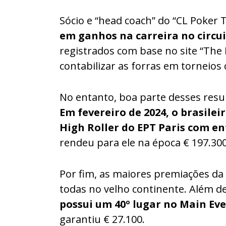
Sócio e “head coach” do “CL Poker 
em ganhos na carreira no circui
registrados com base no site “Th
contabilizar as forras em torneios 
No entanto, boa parte desses resu
Em fevereiro de 2024, o brasile
High Roller do EPT Paris com en
rendeu para ele na época € 197.300
Por fim, as maiores premiações da
todas no velho continente. Além 
possui um 40º lugar no Main Ev
garantiu € 27.100.