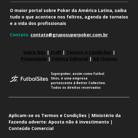
O maior portal sobre Poker da América Latina, saiba
tudo o que acontece nos feltros, agenda de torneios
e a vida dos profissionais
Contato:
contato@gruposuperpoker.com.br
Sobre Nós
|
Staff
|
Termos e Condições
|
Privacidade
|
Política Editorial
|
Ad Choices
Superpoker, assim como Futbol
Sites, é uma empresa
pertencente à Better Collective.
Todos os direitos reservados
Aplicam-se os Termos e Condições | Ministério da
Fazenda adverte: Aposta não é investimento |
Conteúdo Comercial