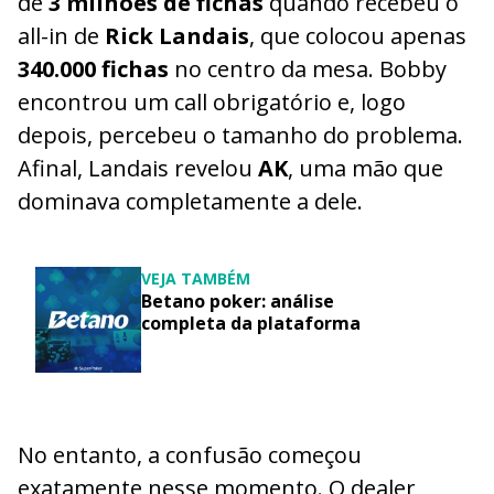
de
3 milhões de fichas
quando recebeu o
all-in de
Rick Landais
, que colocou apenas
340.000 fichas
no centro da mesa. Bobby
encontrou um call obrigatório e, logo
depois, percebeu o tamanho do problema.
Afinal, Landais revelou
AK
, uma mão que
dominava completamente a dele.
VEJA TAMBÉM
Betano poker: análise
completa da plataforma
No entanto, a confusão começou
exatamente nesse momento. O dealer