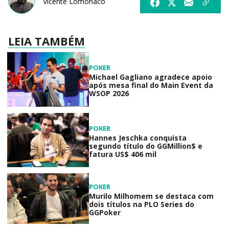
Vicente Lomonaco
LEIA TAMBÉM
POKER
Michael Gagliano agradece apoio
após mesa final do Main Event da
WSOP 2026
POKER
Hannes Jeschka conquista
segundo título do GGMillion$ e
fatura US$ 406 mil
POKER
Murilo Milhomem se destaca com
dois títulos na PLO Series do
GGPoker