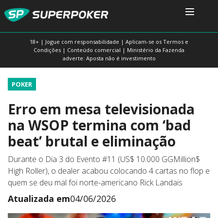
18+ | Jogue com responsabilidade | Aplicam-se os Termos e
Condições | Conteúdo comercial | Ministério da Fazenda
adverte: Aposta não é investimento
POKER
Erro em mesa televisionada
na WSOP termina com ‘bad
beat’ brutal e eliminação
Durante o Dia 3 do Evento #11 (US$ 10.000 GGMillion$
High Roller), o dealer acabou colocando 4 cartas no flop e
quem se deu mal foi norte-americano Rick Landais
Atualizada em
04/06/2026