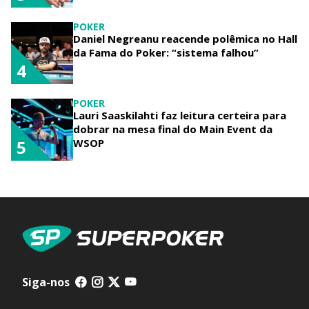
POKER
Daniel Negreanu reacende polêmica no Hall
da Fama do Poker: “sistema falhou”
4
POKER
Lauri Saaskilahti faz leitura certeira para
dobrar na mesa final do Main Event da
WSOP
5
Siga-nos