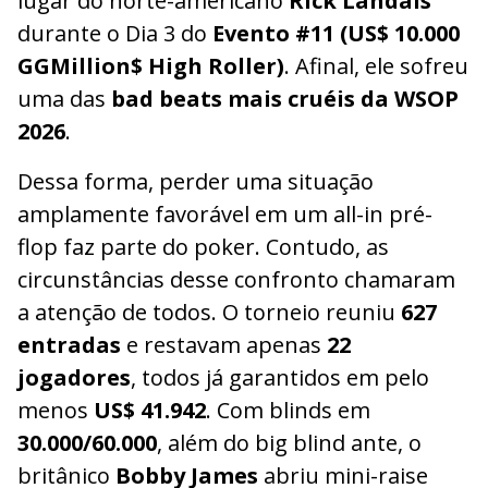
lugar do norte-americano
Rick Landais
durante o Dia 3 do
Evento #11 (US$ 10.000
GGMillion$ High Roller)
. Afinal, ele sofreu
uma das
bad beats mais cruéis da WSOP
2026
.
Dessa forma, perder uma situação
amplamente favorável em um all-in pré-
flop faz parte do poker. Contudo, as
circunstâncias desse confronto chamaram
a atenção de todos. O torneio reuniu
627
entradas
e restavam apenas
22
jogadores
, todos já garantidos em pelo
menos
US$ 41.942
. Com blinds em
30.000/60.000
, além do big blind ante, o
britânico
Bobby James
abriu mini-raise