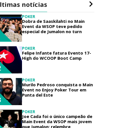
ltimas notícias
POKER
Dobra de Saaskilahti no Main
Event da WSOP teve pedido
especial de Jumalon no turn
1
POKER
Felipe Infante fatura Evento 17-
High do WCOOP Boot Camp
2
POKER
Murilo Pedroso conquista o Main
Event no Enjoy Poker Tour em
Punta del Este
3
POKER
Joe Cada foi o único campeão de
Main Event da WSOP mais jovem
que Jumalon; relembre