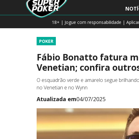
NOTÍ
18+ | Jogue com responsabilidade | Aplic
POKER
Fábio Bonatto fatura ma
Venetian; confira outros
O esquadrão verde e amarelo segue brilhando
no Venetian e no Wynn
Atualizada em
04/07/2025