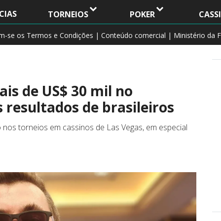
CIAS
TORNEIOS
POKER
CASS
am-se os Termos e Condições | Conteúdo comercial | Ministério da F
is de US$ 30 mil no
 resultados de brasileiros
 nos torneios em cassinos de Las Vegas, em especial