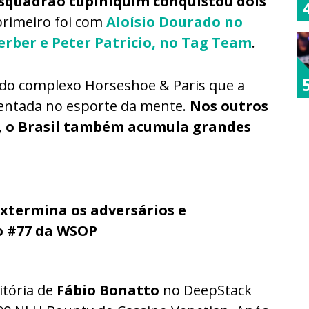
esquadrão tupiniquim conquistou dois
primeiro foi com
Aloísio Dourado no
erber e Peter Patricio, no Tag Team
.
 do complexo Horseshoe & Paris que a
sentada no esporte da mente.
Nos outros
s, o Brasil também acumula grandes
xtermina os adversários e
o #77 da WSOP
itória de
Fábio Bonatto
no DeepStack