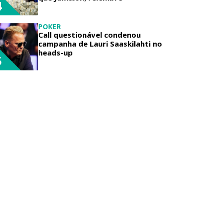
4
POKER
Call questionável condenou
campanha de Lauri Saaskilahti no
heads-up
5