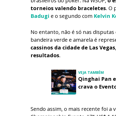
brasileiros do poker. Na WSOP,
o 
torneios valendo braceletes
. O 
Badugi
e o segundo com
Kelvin K
No entanto, não é só nas disputas
bandeira verde e amarela é repre
cassinos da cidade de Las Vega
resultados
.
VEJA TAMBÉM
Qinghai Pan e
crava o Event
Sendo assim, o mais recente foi a v