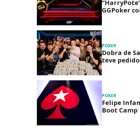
“HarryPote”
GGPoker com
POKER
Dobra de Sa
teve pedido
POKER
Felipe Infa
Boot Camp