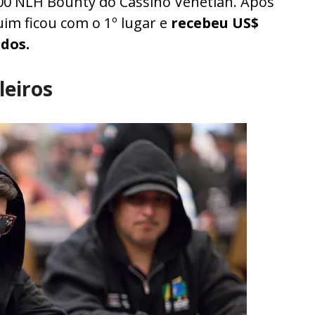
0 NLH Bounty do Cassino Venetian. Após
im ficou com o 1º lugar e
recebeu US$
ados.
leiros