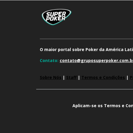
O maior portal sobre Poker da América Lati
Contato:
contato@gruposuperpoker.com.b
Sobre Nós
|
Staff
|
Termos e Condições
|
P
Aplicam-se os Termos e Con