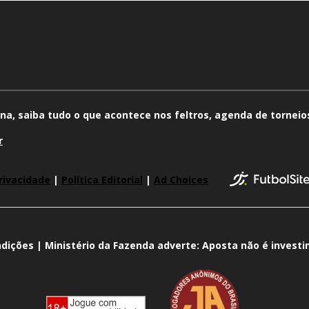
na, saiba tudo o que acontece nos feltros, agenda de torneios
r
rivacidade
|
Política Editorial
|
Ad Choices
dições | Ministério da Fazenda adverte: Aposta não é invest