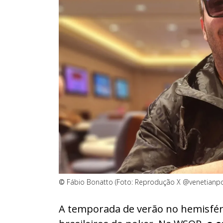
©
Fábio Bonatto (Foto: Reprodução X @venetianpo
A temporada de verão no hemisféri