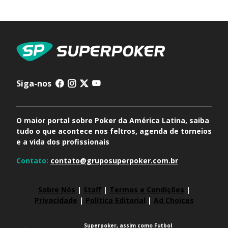
Siga-nos
O maior portal sobre Poker da América Latina, saiba
tudo o que acontece nos feltros, agenda de torneios
e a vida dos profissionais
Contato:
contato@gruposuperpoker.com.br
Sobre Nós
|
Staff
|
Termos e Condições
|
Privacidade
|
Política Editorial
|
Ad Choices
Superpoker, assim como Futbol