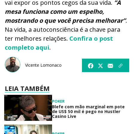
vai expor os pontos cegos da sua vida.
“A
mesa funciona como um espelho,
mostrando o que você precisa melhorar”
.
Na vida, a autoconsciência é a chave para
ter melhores relações.
Confira o post
completo aqui
.
Vicente Lomonaco
LEIA TAMBÉM
POKER
Blefe com mão marginal em pote
de US$ 50 mil é pego no Hustler
Casino Live
POKER