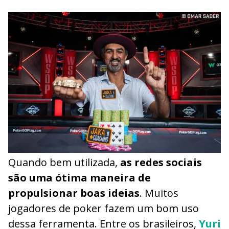
Quando bem utilizada,
as redes sociais
são uma ótima maneira de
propulsionar boas ideias
. Muitos
jogadores de poker fazem um bom uso
dessa ferramenta. Entre os brasileiros,
Yuri