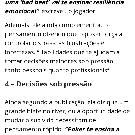
uma ‘bad beat’ vai te ensinar resiliência
emocional”
, escreveu o jogador.
Ademais, ele ainda complementou o
pensamento dizendo que o poker força a
controlar o stress, as frustrações e
incertezas. “Habilidades que te ajudam a
tomar decisões melhores sob pressão,
tanto pessoais quanto profissionais”.
4 – Decisões sob pressão
Ainda segundo a publicação, ela diz que um
grande blefe no river, ou a oportunidade de
mudar a sua vida necessitam de
pensamento rápido.
“Poker te ensina a