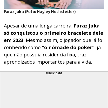
Faraz Jaka (Foto: Hayley Hochstetler)
Apesar de uma longa carreira,
Faraz Jaka
só conquistou o primeiro bracelete dele
em 2023
. Mesmo assim, o jogador que já foi
conhecido como
“o nômade do poker”
, já
que não possuía residência fixa, traz
aprendizados importantes para a vida.
PUBLICIDADE