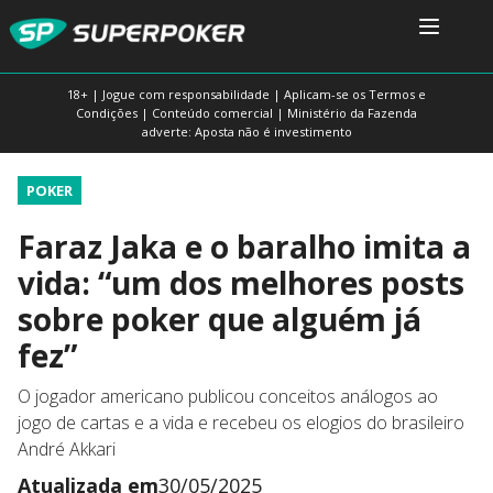
18+ | Jogue com responsabilidade | Aplicam-se os Termos e
Condições | Conteúdo comercial | Ministério da Fazenda
adverte: Aposta não é investimento
POKER
Faraz Jaka e o baralho imita a
vida: “um dos melhores posts
sobre poker que alguém já
fez”
O jogador americano publicou conceitos análogos ao
jogo de cartas e a vida e recebeu os elogios do brasileiro
André Akkari
Atualizada em
30/05/2025