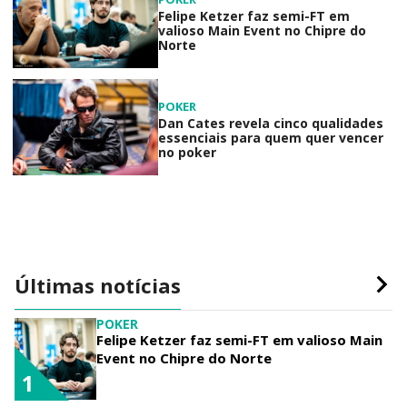
Felipe Ketzer faz semi-FT em
valioso Main Event no Chipre do
Norte
POKER
Dan Cates revela cinco qualidades
essenciais para quem quer vencer
no poker
Últimas notícias
POKER
Felipe Ketzer faz semi-FT em valioso Main
Event no Chipre do Norte
1