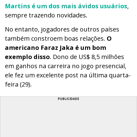
Martins é um dos mais ávidos usuários
,
sempre trazendo novidades.
No entanto, jogadores de outros países
também constroem boas relações.
O
americano Faraz Jaka é um bom
exemplo disso
. Dono de US$ 8,5 milhões
em ganhos na carreira no jogo presencial,
ele fez um excelente post na última quarta-
feira (29).
PUBLICIDADE