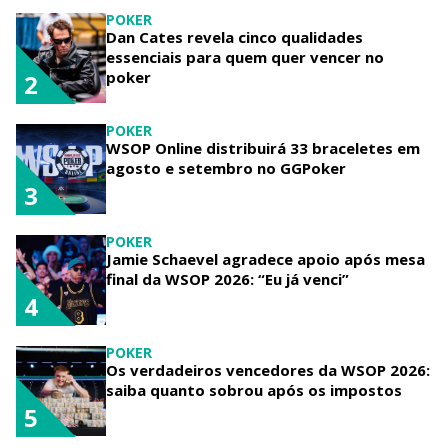
POKER
Dan Cates revela cinco qualidades
essenciais para quem quer vencer no
poker
2
POKER
WSOP Online distribuirá 33 braceletes em
agosto e setembro no GGPoker
3
POKER
Jamie Schaevel agradece apoio após mesa
final da WSOP 2026: “Eu já venci”
4
POKER
Os verdadeiros vencedores da WSOP 2026:
saiba quanto sobrou após os impostos
5