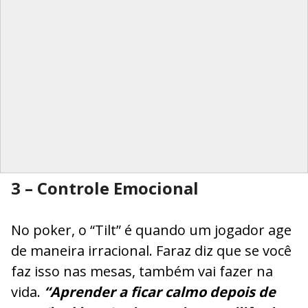
3 – Controle Emocional
No poker, o “Tilt” é quando um jogador age
de maneira irracional. Faraz diz que se você
faz isso nas mesas, também vai fazer na
vida.
“Aprender a ficar calmo depois de