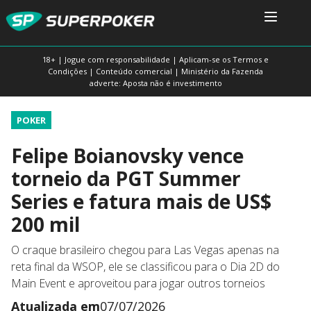
18+ | Jogue com responsabilidade | Aplicam-se os Termos e
Condições | Conteúdo comercial | Ministério da Fazenda
adverte: Aposta não é investimento
POKER
Felipe Boianovsky vence
torneio da PGT Summer
Series e fatura mais de US$
200 mil
O craque brasileiro chegou para Las Vegas apenas na
reta final da WSOP, ele se classificou para o Dia 2D do
Main Event e aproveitou para jogar outros torneios
Atualizada em
07/07/2026