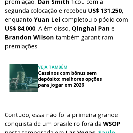
premiação.
Dan Smith
ficou com a
segunda colocação e recebeu
US$ 131.250
,
enquanto
Yuan Lei
completou o pódio com
US$ 84.000
. Além disso,
Qinghai Pan
e
Brandon Wilson
também garantiram
premiações.
VEJA TAMBÉM
Cassinos com bônus sem
depósito: melhores opções
para jogar em 2026
Contudo, essa não foi a primeira grande
conquista de um brasileiro fora da
WSOP
nesta temporada em
Las Vegas
.
Saulo