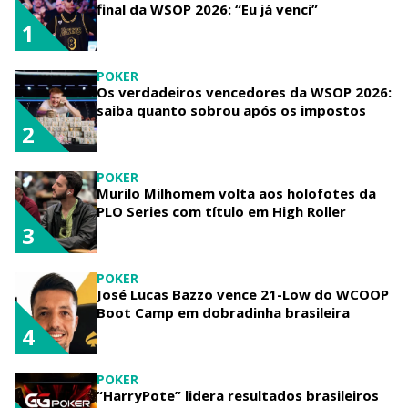
final da WSOP 2026: “Eu já venci”
1
POKER
Os verdadeiros vencedores da WSOP 2026:
saiba quanto sobrou após os impostos
2
POKER
Murilo Milhomem volta aos holofotes da
PLO Series com título em High Roller
3
POKER
José Lucas Bazzo vence 21-Low do WCOOP
Boot Camp em dobradinha brasileira
4
POKER
“HarryPote” lidera resultados brasileiros