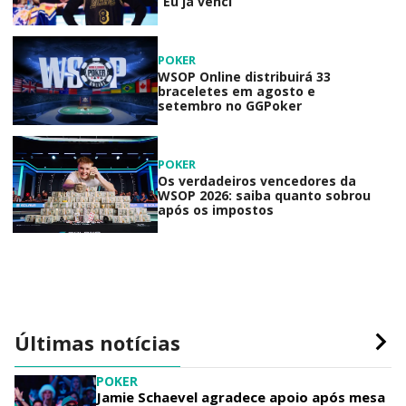
“Eu já venci”
POKER
WSOP Online distribuirá 33
braceletes em agosto e
setembro no GGPoker
POKER
Os verdadeiros vencedores da
WSOP 2026: saiba quanto sobrou
após os impostos
Últimas notícias
POKER
Jamie Schaevel agradece apoio após mesa