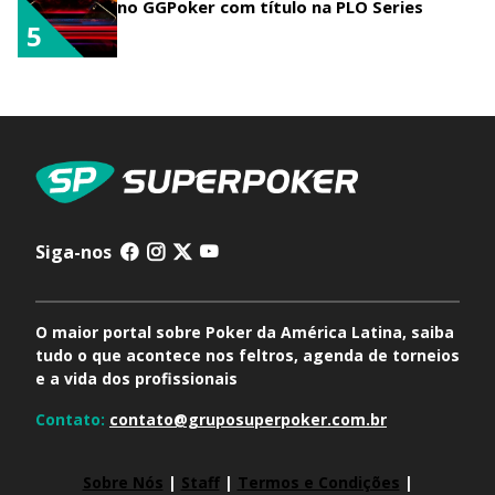
no GGPoker com título na PLO Series
5
Siga-nos
O maior portal sobre Poker da América Latina, saiba
tudo o que acontece nos feltros, agenda de torneios
e a vida dos profissionais
Contato:
contato@gruposuperpoker.com.br
Sobre Nós
|
Staff
|
Termos e Condições
|