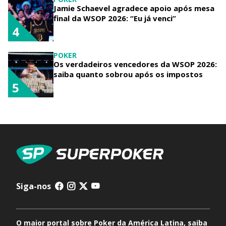
Jamie Schaevel agradece apoio após mesa
final da WSOP 2026: “Eu já venci”
4
POKER
Os verdadeiros vencedores da WSOP 2026:
saiba quanto sobrou após os impostos
5
Siga-nos
O maior portal sobre Poker da América Latina, saiba