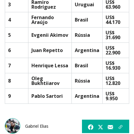
Ramiro
US$
3
Uruguai
Rodríguez
63.960
Fernando
US$
4
Brasil
Araújo
44.170
US$
5
Evgenii Akimov
Rússia
31.690
US$
6
Juan Repetto
Argentina
22.900
US$
7
Henrique Lessa
Brasil
16.930
Oleg
US$
8
Rússia
Bukhtiiarov
12.820
US$
9
Pablo Sartori
Argentina
9.950
Gabriel Elias