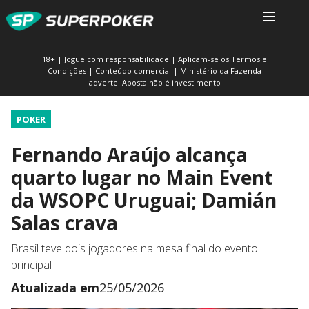
18+ | Jogue com responsabilidade | Aplicam-se os Termos e
Condições | Conteúdo comercial | Ministério da Fazenda
adverte: Aposta não é investimento
POKER
Fernando Araújo alcança
quarto lugar no Main Event
da WSOPC Uruguai; Damián
Salas crava
Brasil teve dois jogadores na mesa final do evento
principal
Atualizada em
25/05/2026