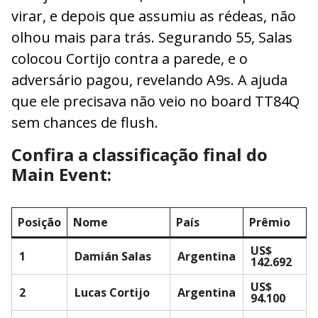
virar, e depois que assumiu as rédeas, não
olhou mais para trás. Segurando 55, Salas
colocou Cortijo contra a parede, e o
adversário pagou, revelando A9s. A ajuda
que ele precisava não veio no board TT84Q
sem chances de flush.
Confira a classificação final do
Main Event:
Posição
Nome
País
Prêmio
US$
1
Damián Salas
Argentina
142.692
US$
2
Lucas Cortijo
Argentina
94.100