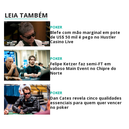
LEIA TAMBÉM
POKER
Blefe com mão marginal em pote
de US$ 50 mil é pego no Hustler
Casino Live
POKER
Felipe Ketzer faz semi-FT em
valioso Main Event no Chipre do
Norte
POKER
Dan Cates revela cinco qualidades
essenciais para quem quer vencer
no poker